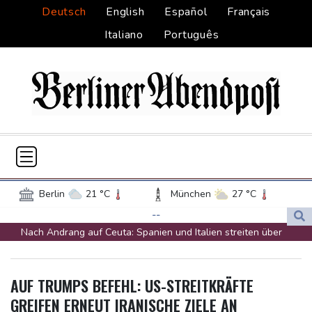
Deutsch
English
Español
Français
Italiano
Português
Berlin
21 °C
München
27 °C
Hamburg
20 °C
Düsseldorf
23 °C
--
Nach Andrang auf Ceuta: Spanien und Italien streiten über
Frankfurt am Main
27 °C
Grenzkontrollen
Potsdam
21 °C
Leipzig
24 °C
Niewiadoma fährt am Mont Ventoux ins Gelbe Trikot
Dortmund
22 °C
Hannover
21 °C
AUF TRUMPS BEFEHL: US-STREITKRÄFTE
Trumps umstrittener Justizminister Blanche kurz vor der
Köln
23 °C
Kiel
18 °C
GREIFEN ERNEUT IRANISCHE ZIELE AN
Bestätigung im Senat
Bremen
20 °C
Flensburg
18 °C