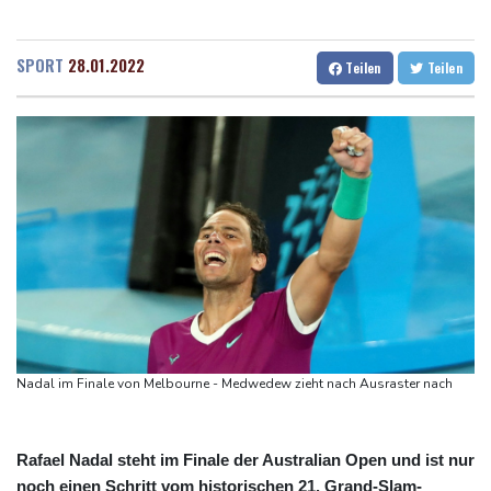
der Grünen
Rostock
16 °C
Stuttgart
14 °C
Hitze und Niedrigwasser: Städte- und Gemeindebund fordert
Dresden
16 °C
Wien
23 °C
SPORT
28.01.2022
Teilen
Teilen
"nationalen Kraftakt"
Salzburg
19 °C
Infantinos Investorenplan: FIFA-Experte fordert Aufarbeitung
Baden-Baden
13 °C
Biathlon-Olympiasieger Jacquelin wird Teilzeit-Radprofi
Kircher: VAR nicht "zu kleinteilig" einsetzen
Kreise: Türkei will mit Pakistan und Saudi-Arabien
Verteidigungspakt schließen
Sprengstoff-Drohne am Leipziger Flughafen:
Bundesanwaltschaft übernimmt Ermittlungen
Nadal im Finale von Melbourne - Medwedew zieht nach Ausraster nach
Rafael Nadal steht im Finale der Australian Open und ist nur
noch einen Schritt vom historischen 21. Grand-Slam-