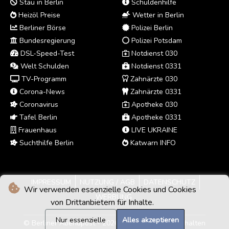
Stau in Berlin
Schuldenhilfe
Heizöl Preise
Wetter in Berlin
Berliner Börse
Polizei Berlin
Bundesregierung
Polizei Potsdam
DSL-Speed-Test
Notdienst 030
Welt Schulden
Notdienst 0331
TV-Programm
Zahnärzte 030
Corona-News
Zahnärzte 0331
Coronavirus
Apotheke 030
Tafel Berlin
Apotheke 0331
Frauenhaus
LIVE UKRAINE
Suchthilfe Berlin
Katwarn INFO
IMPRESSUM
NUTZUNG / AGB
DATENSCHUTZ
Wir verwenden essenzielle Cookies und Cookies
WERBUNG
von Drittanbietern für Inhalte.
Nur essenzielle
Alles akzeptieren
© Berliner Abendpost - 2026 - Alle Rechte vorbehalten