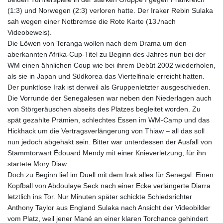
(1:3) und Norwegen (2:3) verloren hatte. Der Iraker Rebin Sulaka
sah wegen einer Notbremse die Rote Karte (13./nach
Videobeweis).
Die Löwen von Teranga wollen nach dem Drama um den
aberkannten Afrika-Cup-Titel zu Beginn des Jahres nun bei der
WM einen ähnlichen Coup wie bei ihrem Debüt 2002 wiederholen,
als sie in Japan und Südkorea das Viertelfinale erreicht hatten.
Der punktlose Irak ist derweil als Gruppenletzter ausgeschieden.
Die Vorrunde der Senegalesen war neben den Niederlagen auch
von Störgeräuschen abseits des Platzes begleitet worden. Zu
spät gezahlte Prämien, schlechtes Essen im WM-Camp und das
Hickhack um die Vertragsverlängerung von Thiaw – all das soll
nun jedoch abgehakt sein. Bitter war unterdessen der Ausfall von
Stammtorwart Édouard Mendy mit einer Knieverletzung; für ihn
startete Mory Diaw.
Doch zu Beginn lief im Duell mit dem Irak alles für Senegal. Einen
Kopfball von Abdoulaye Seck nach einer Ecke verlängerte Diarra
letztlich ins Tor. Nur Minuten später schickte Schiedsrichter
Anthony Taylor aus England Sulaka nach Ansicht der Videobilder
vom Platz, weil jener Mané an einer klaren Torchance gehindert