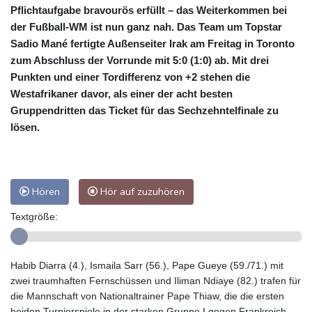
Pflichtaufgabe bravourös erfüllt – das Weiterkommen bei
der Fußball-WM ist nun ganz nah. Das Team um Topstar
Sadio Mané fertigte Außenseiter Irak am Freitag in Toronto
zum Abschluss der Vorrunde mit 5:0 (1:0) ab. Mit drei
Punkten und einer Tordifferenz von +2 stehen die
Westafrikaner davor, als einer der acht besten
Gruppendritten das Ticket für das Sechzehntelfinale zu
lösen.
Hören
Hör auf zuzuhören
Textgröße:
Habib Diarra (4.), Ismaila Sarr (56.), Pape Gueye (59./71.) mit
zwei traumhaften Fernschüssen und Iliman Ndiaye (82.) trafen für
die Mannschaft von Nationaltrainer Pape Thiaw, die die ersten
beiden Turnierspiele in der starken Gruppe I gegen Frankreich