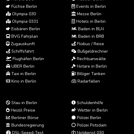
Füchse Berlin
Events in Berlin
Olympia 030
Messe Berlin
Olympia 0331
Hotels in Berlin
Eisbären Berlin
Baden in BLN
BVG Fahrplan
Baden in BRB
Zugauskunft
Flixbus / Reise
Schiffsfahrt
Bußgeldrechner
Flughäfen Berlin
Rechtsanwälte
UBER Berlin
Notare in Berlin
Taxi in Berlin
Billiger Tanken
Kino in Berlin
Radarfallen
Stau in Berlin
Schuldenhilfe
Heizöl Preise
Wetter in Berlin
Berliner Börse
Polizei Berlin
Bundesregierung
Polizei Potsdam
DSL-Speed-Test
Notdienst 030