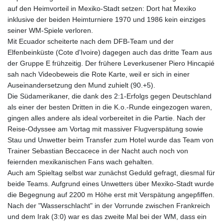
auf den Heimvorteil in Mexiko-Stadt setzen: Dort hat Mexiko
inklusive der beiden Heimturniere 1970 und 1986 kein einziges
seiner WM-Spiele verloren.
Mit Ecuador scheiterte nach dem DFB-Team und der
Elfenbeinküste (Cote d'Ivoire) dagegen auch das dritte Team aus
der Gruppe E frühzeitig. Der frühere Leverkusener Piero Hincapié
sah nach Videobeweis die Rote Karte, weil er sich in einer
Auseinandersetzung den Mund zuhielt (90.+5).
Die Südamerikaner, die dank des 2:1-Erfolgs gegen Deutschland
als einer der besten Dritten in die K.o.-Runde eingezogen waren,
gingen alles andere als ideal vorbereitet in die Partie. Nach der
Reise-Odyssee am Vortag mit massiver Flugverspätung sowie
Stau und Unwetter beim Transfer zum Hotel wurde das Team von
Trainer Sebastian Beccacece in der Nacht auch noch von
feiernden mexikanischen Fans wach gehalten.
Auch am Spieltag selbst war zunächst Geduld gefragt, diesmal für
beide Teams. Aufgrund eines Unwetters über Mexiko-Stadt wurde
die Begegnung auf 2200 m Höhe erst mit Verspätung angepfiffen.
Nach der "Wasserschlacht" in der Vorrunde zwischen Frankreich
und dem Irak (3:0) war es das zweite Mal bei der WM, dass ein