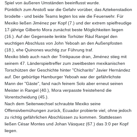
Spiel von äußeren Umständen beeinflusst wurde.
Pünktlich zum Anstoß war die Gefahr vorüber, das Aztekenstadion
brodelte - und beide Teams legten los wie die Feuerwehr. Für
Mexiko ließen Jiménez per Kopf (7.) und der extrem spielfreudige
17-jährige Gilberto Mora zunächst beste Möglichkeiten liegen
(16.). Auf der Gegenseite lenkte Torhüter Rául Rangel den
wuchtigen Abschluss von John Yeboah an den Außenpfosten
(18.), ehe Quinones wuchtig zur Führung traf.
Mexiko blieb auch nach der Trinkpause dran, Jiménez stieg mit
seinem 47. Länderspieltreffer zum zweitbesten mexikanischen
Torschützen der Geschichte hinter "Chicharito" Javier Hernández
auf. Der gebürtige Hamburger Yeboah war der gefährlichste
Mann der "Gäste", fand nach feinem Solo aber erneut seinen
Meister in Rangel (40.), Mora verpasste freistehend die
Vorentscheidung (45.).
Nach dem Seitenwechsel schraubte Mexiko seine
Offensivbemühungen zurück, Ecuador probierte viel, ohne jedoch
zu richtig gefährlichen Abschlüssen zu kommen. Stattdessen
ließen César Montes und Johan Vásquez (67.) das 3:0 per Kopf
liegen.