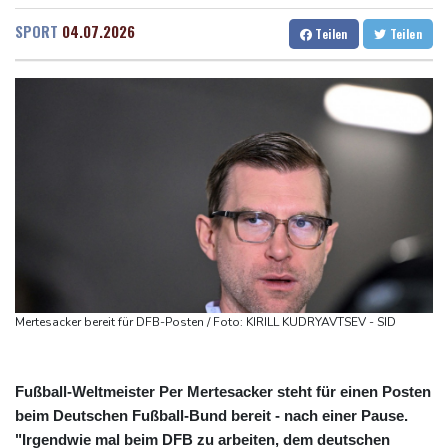
Größer als alle bisherigen US-Anlagen: Amazon finanziert für
Rostock
18 °C
Stuttgart
17 °C
SPORT
04.07.2026
Teilen
Teilen
Rechenzentren riesiges Gaskraftwerk
Dresden
17 °C
Wien
22 °C
Nächste Pleite im Leagues Cup für Müller und Vancouver
Salzburg
21 °C
Nowotny sieht Klopp als mögliche Stütze im Jugendbereich
Baden-Baden
18 °C
Bayer-Boss Carro: "Wir wollen Titel gewinnen"
Bericht: EU importiert wieder mehr Flüssiggas aus Russland
Militärverwaltung: Mindestens drei Tote durch russische Angriffe
in Region Kiew
Mertesacker bereit für DFB-Posten / Foto: KIRILL KUDRYAVTSEV - SID
Fußball-Weltmeister Per Mertesacker steht für einen Posten
beim Deutschen Fußball-Bund bereit - nach einer Pause.
"Irgendwie mal beim DFB zu arbeiten, dem deutschen