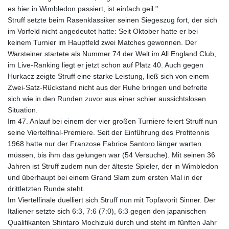
es hier in Wimbledon passiert, ist einfach geil."
Struff setzte beim Rasenklassiker seinen Siegeszug fort, der sich
im Vorfeld nicht angedeutet hatte: Seit Oktober hatte er bei
keinem Turnier im Hauptfeld zwei Matches gewonnen. Der
Warsteiner startete als Nummer 74 der Welt im All England Club,
im Live-Ranking liegt er jetzt schon auf Platz 40. Auch gegen
Hurkacz zeigte Struff eine starke Leistung, ließ sich von einem
Zwei-Satz-Rückstand nicht aus der Ruhe bringen und befreite
sich wie in den Runden zuvor aus einer schier aussichtslosen
Situation.
Im 47. Anlauf bei einem der vier großen Turniere feiert Struff nun
seine Viertelfinal-Premiere. Seit der Einführung des Profitennis
1968 hatte nur der Franzose Fabrice Santoro länger warten
müssen, bis ihm das gelungen war (54 Versuche). Mit seinen 36
Jahren ist Struff zudem nun der älteste Spieler, der in Wimbledon
und überhaupt bei einem Grand Slam zum ersten Mal in der
drittletzten Runde steht.
Im Viertelfinale duelliert sich Struff nun mit Topfavorit Sinner. Der
Italiener setzte sich 6:3, 7:6 (7:0), 6:3 gegen den japanischen
Qualifikanten Shintaro Mochizuki durch und steht im fünften Jahr