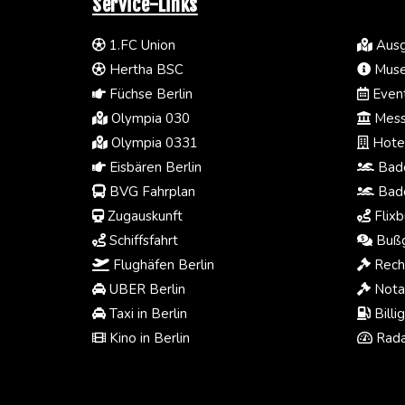
Service-Links
1.FC Union
Ausg
Hertha BSC
Muse
Füchse Berlin
Event
Olympia 030
Mess
Olympia 0331
Hotel
Eisbären Berlin
Bade
BVG Fahrplan
Bade
Zugauskunft
Flixb
Schiffsfahrt
Bußg
Flughäfen Berlin
Rech
UBER Berlin
Notar
Taxi in Berlin
Billi
Kino in Berlin
Rada