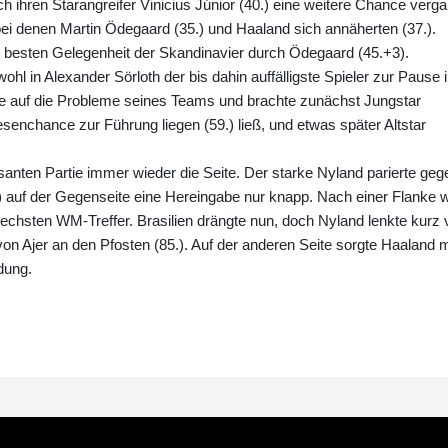
h ihren Starangreifer Vinicius Júnior (40.) eine weitere Chance verga
ei denen Martin Ödegaard (35.) und Haaland sich annäherten (37.).
er besten Gelegenheit der Skandinavier durch Ödegaard (45.+3).
l in Alexander Sörloth der bis dahin auffälligste Spieler zur Pause 
rte auf die Probleme seines Teams und brachte zunächst Jungstar
iesenchance zur Führung liegen (59.) ließ, und etwas später Altstar
asanten Partie immer wieder die Seite. Der starke Nyland parierte geg
.) auf der Gegenseite eine Hereingabe nur knapp. Nach einer Flanke 
 sechsten WM-Treffer. Brasilien drängte nun, doch Nyland lenkte kurz 
 Ajer an den Pfosten (85.). Auf der anderen Seite sorgte Haaland m
dung.