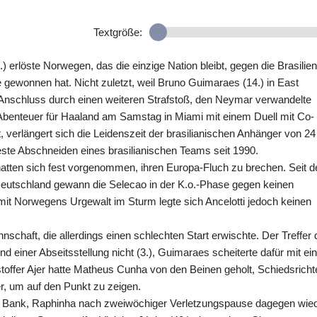
Textgröße:
 erlöste Norwegen, das die einzige Nation bleibt, gegen die Brasilien
ie gewonnen hat. Nicht zuletzt, weil Bruno Guimaraes (14.) in East
 Anschluss durch einen weiteren Strafstoß, den Neymar verwandelte
benteuer für Haaland am Samstag in Miami mit einem Duell mit Co-
verlängert sich die Leidenszeit der brasilianischen Anhänger von 24
este Abschneiden eines brasilianischen Teams seit 1990.
i hatten sich fest vorgenommen, ihren Europa-Fluch zu brechen. Seit 
eutschland gewann die Selecao in der K.o.-Phase gegen keinen
it Norwegens Urgewalt im Sturm legte sich Ancelotti jedoch keinen
nschaft, die allerdings einen schlechten Start erwischte. Der Treffer
d einer Abseitsstellung nicht (3.), Guimaraes scheiterte dafür mit e
toffer Ajer hatte Matheus Cunha von den Beinen geholt, Schiedsricht
er, um auf den Punkt zu zeigen.
 Bank, Raphinha nach zweiwöchiger Verletzungspause dagegen wied