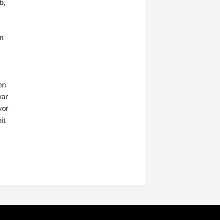
b,
Leistung erwartet, sagte der 29-
Jährige nach der Dreisatz-
Niederlage in Montréal gegen den
Niederländer Tallon Griekspoor, "ich
in
hatte aber auch nicht erwartet, so
schlecht zu spielen, um ehrlich zu
sein."
en
war
vor
it