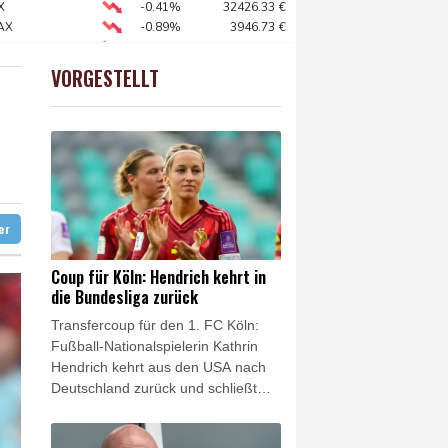
X
-0.41%
32426.33
€
AX
-0.89%
3946.73
€
dorf ertappt
 STOXX 50
-0.15%
6476.98
€
preis
0.16%
4312
$
VORGESTELLT
USD
-0.07%
1.1547
$
n Niedrigwasser anpassen
ter
Coup für Köln: Hendrich kehrt in
die Bundesliga zurück
Transfercoup für den 1. FC Köln:
Fußball-Nationalspielerin Kathrin
Hendrich kehrt aus den USA nach
Deutschland zurück und schließt
sich dem Bundesligisten aus der
Domstadt an. Wie die Kölnerinnen