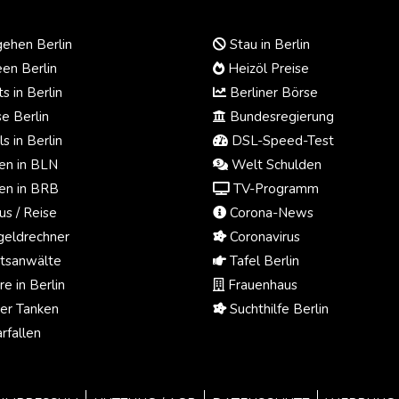
ehen Berlin
Stau in Berlin
en Berlin
Heizöl Preise
s in Berlin
Berliner Börse
e Berlin
Bundesregierung
s in Berlin
DSL-Speed-Test
n in BLN
Welt Schulden
n in BRB
TV-Programm
us / Reise
Corona-News
eldrechner
Coronavirus
tsanwälte
Tafel Berlin
e in Berlin
Frauenhaus
ger Tanken
Suchthilfe Berlin
rfallen