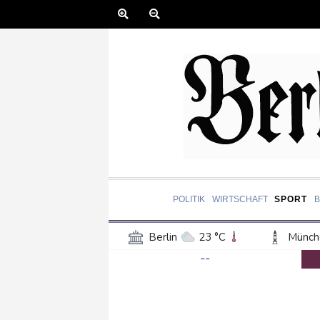
POLITIK
WIRTSCHAFT
SPORT
Berlin
23 °C
Münch
--
Frankfurt am Main
22 °C
Hannover
20 °C
Kö
Rostock
21 °C
Stut