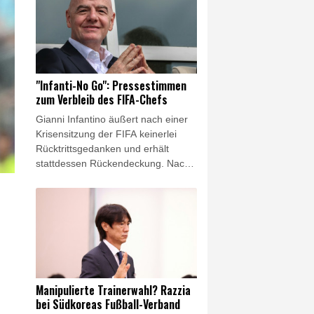
am Donnerstag mitteilten,
unterschrieb die 34 Jahre alte
Innenverteidigerin einen Vertrag bis
Sommer 2028. Zuletzt hatte
Hendrich für die Chicago Stars in
der NWSL gespielt.
"Infanti-No Go": Pressestimmen
zum Verbleib des FIFA-Chefs
Gianni Infantino äußert nach einer
Krisensitzung der FIFA keinerlei
Rücktrittsgedanken und erhält
stattdessen Rückendeckung. Nach
einem angedeuteten
Fehlereingeständnis holt der
Präsident des Fußball-
Weltverbandes zum Gegenangriff
auf seine Kritiker aus. Die
internationalen Pressestimmen im
Überblick.
Manipulierte Trainerwahl? Razzia
bei Südkoreas Fußball-Verband