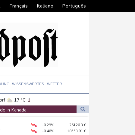
l
Français
Italiano
Português
DUNG
WISSENSWERTES
WETTER
orf
17 °C
Dortmund
18 °C
nde in Kanada
9 °C
Flensburg
19 °C
ilienhaus entdeckt
-0.29%
26126.3
€
28 °C
 stehen an
X
-0.46%
18553.91
€