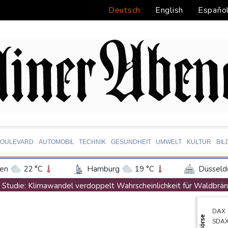
Deutsch
English
Españo
BOULEVARD
AUTOMOBIL
TECHNIK
GESUNDHEIT
UMWELT
KULTUR
BIL
en
22 °C
Hamburg
19 °C
Düsseld
Potsdam
23 °C
Leipzig
24 °C
Studie: Klimawandel verdoppelt Wahrscheinlichkeit für Waldbrä
ln
18 °C
Kiel
18 °C
Bremen
1
Niedersachsen: Splittergranate aus Zweitem Weltkrieg in Einfam
DAX
tgart
24 °C
Dresden
26 °C
Wien
Commerzbank meldet Rekordergebnis - Gespräche mit Unicredit
Börse
SDA