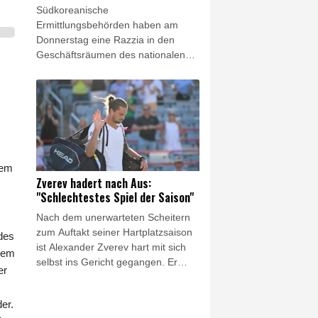
Südkoreanische
Ermittlungsbehörden haben am
Donnerstag eine Razzia in den
Geschäftsräumen des nationalen
Fußballverbandes (KFA)
durchgeführt. Dabei geht es um
mögliche Manipulationen rund um
die Ernennung des ehemaligen
Nationaltrainers Hong Myung-bo,
der mit dem Team bei der
Weltmeisterschaft 2026 in der
dem
Vorrunde gescheitert war.
Zverev hadert nach Aus:
"Schlechtestes Spiel der Saison"
Nach dem unerwarteten Scheitern
zum Auftakt seiner Hartplatzsaison
 des
ist Alexander Zverev hart mit sich
inem
selbst ins Gericht gegangen. Er
er
hätte zwar zu diesem Zeitpunkt der
Vorbereitung auf die US-Open (ab
er.
30. August) noch keine wirklich gute