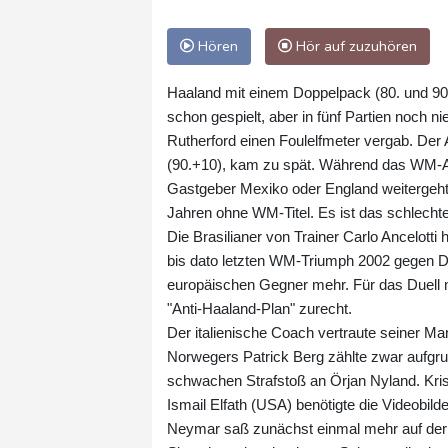
Hören
Hör auf zuzuhören
Haaland mit einem Doppelpack (80. und 90.)
schon gespielt, aber in fünf Partien noch n
Rutherford einen Foulelfmeter vergab. Der
(90.+10), kam zu spät. Während das WM-A
Gastgeber Mexiko oder England weitergeht, 
Jahren ohne WM-Titel. Es ist das schlecht
Die Brasilianer von Trainer Carlo Ancelott
bis dato letzten WM-Triumph 2002 gegen D
europäischen Gegner mehr. Für das Duell m
"Anti-Haaland-Plan" zurecht.
Der italienische Coach vertraute seiner Man
Norwegers Patrick Berg zählte zwar aufgrun
schwachen Strafstoß an Örjan Nyland. Kris
Ismail Elfath (USA) benötigte die Videobild
Neymar saß zunächst einmal mehr auf der