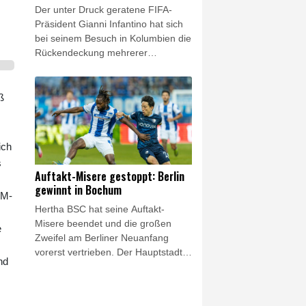
Der unter Druck geratene FIFA-
Präsident Gianni Infantino hat sich
bei seinem Besuch in Kolumbien die
Rückendeckung mehrerer
südamerikanischer Fußball-
Verbände gesichert. Allen voran
Alejandro Dominguez, Präsident
ß
des Kontinentalverbandes
CONMEBOL, zeigte sich nach
einem Treffen in Cali versöhnlich.
ich
Dominguez betonte die Verdienste
s
Infantinos und warb zugleich für
Auftakt-Misere gestoppt: Berlin
einen konstruktiven Umgang
gewinnt in Bochum
WM-
innerhalb des internationalen
Hertha BSC hat seine Auftakt-
Fußballs.
Misere beendet und die großen
e
Zweifel am Berliner Neuanfang
vorerst vertrieben. Der Hauptstadt-
nd
Klub gewann am Freitagabend das
Eröffnungsspiel der 2. Fußball-
Bundesliga mit 1:0 (1:0) beim VfL