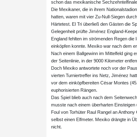
schon das mexikanische Sechzehntelfinale
Die Mexikaner, die in ihrem Nationalstadio
hatten, waren mit vier Zu-Null-Siegen durch
Härtetest. El Tri überließ den Gästen die Sp
Gelegenheit prüfte Jiménez England-Keeper
England fehlten im strömenden Regen die I
einköpfen konnte. Mexiko war nach dem ers
Nach einem Ballgewinn im Mittelfeld ging es
der Seitenlinie, in der 9000 Kilometer entfe
Doch Mexiko antwortete noch vor der Paus
vierten Turniertreffer ins Netz, Jiménez hat
vor dem einköpfbereiten César Montes (45.+
euphorisierten Rängen.
Das Spiel blieb auch nach dem Seitenwechs
musste nach einem überharten Einsteigen 
Foul von Torhüter Raul Rangel an Anthony
selbst einen Elfmeter. Mexiko drängte in Ü
nicht.