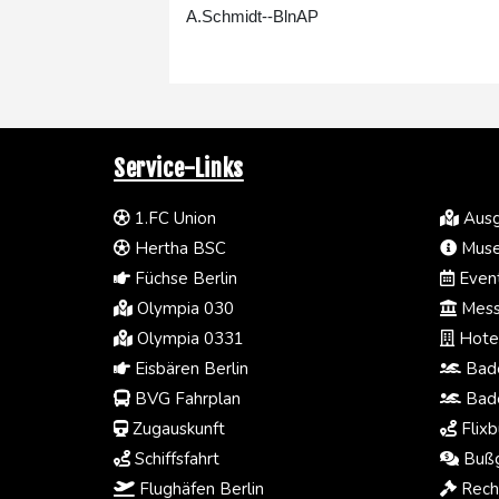
A.Schmidt--BlnAP
Service-Links
1.FC Union
Ausg
Hertha BSC
Muse
Füchse Berlin
Event
Olympia 030
Mess
Olympia 0331
Hotel
Eisbären Berlin
Bade
BVG Fahrplan
Bade
Zugauskunft
Flixb
Schiffsfahrt
Bußg
Flughäfen Berlin
Rech