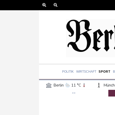
POLITIK
WIRTSCHAFT
SPORT
Berlin
11 °C
Münch
--
Frankfurt am Main
16 °C
Hannover
13 °C
Kö
Rostock
11 °C
Stut