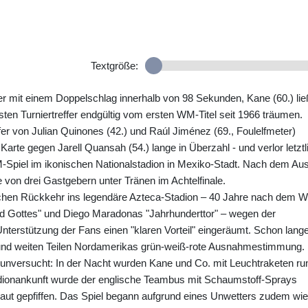
Textgröße:
er mit einem Doppelschlag innerhalb von 98 Sekunden, Kane (60.) lie
en Turniertreffer endgültig vom ersten WM-Titel seit 1966 träumen.
er von Julian Quinones (42.) und Raúl Jiménez (69., Foulelfmeter)
arte gegen Jarell Quansah (54.) lange in Überzahl - und verlor letztl
-Spiel im ikonischen Nationalstadion in Mexiko-Stadt. Nach dem Au
 von drei Gastgebern unter Tränen im Achtelfinale.
schen Rückkehr ins legendäre Azteca-Stadion – 40 Jahre nach dem 
and Gottes" und Diego Maradonas "Jahrhunderttor" – wegen der
terstützung der Fans einen "klaren Vorteil" eingeräumt. Schon lang
t und weiten Teilen Nordamerikas grün-weiß-rote Ausnahmestimmung.
 unversucht: In der Nacht wurden Kane und Co. mit Leuchtraketen ru
dionankunft wurde der englische Teambus mit Schaumstoff-Sprays
aut gepfiffen. Das Spiel begann aufgrund eines Unwetters zudem wie