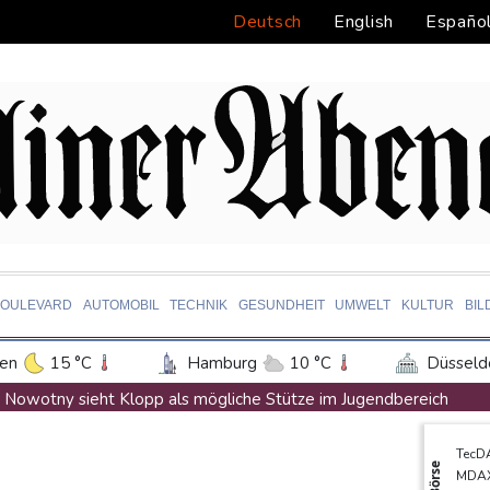
Deutsch
English
Españo
BOULEVARD
AUTOMOBIL
TECHNIK
GESUNDHEIT
UMWELT
KULTUR
BIL
en
15 °C
Hamburg
10 °C
Düsseld
Potsdam
12 °C
Leipzig
11 °C
Nowotny sieht Klopp als mögliche Stütze im Jugendbereich
ln
13 °C
Kiel
10 °C
Bremen
1
Bayer-Boss Carro: "Wir wollen Titel gewinnen"
TecD
tgart
16 °C
Dresden
13 °C
Wien
Bericht: EU importiert wieder mehr Flüssiggas aus Russland
Börse
MDA