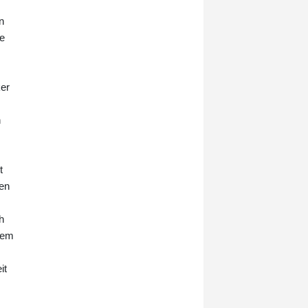
Bochum. Das Team von Stefan Leitl
trotzte damit dem großen
n
personellen Aderlass und gewann
ge
erstmals seit sechs Jahren wieder
am ersten Spieltag.
ker
n
t
den
h
nem
it