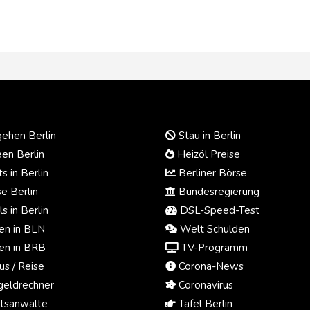
ehen Berlin
Stau in Berlin
en Berlin
Heizöl Preise
s in Berlin
Berliner Börse
e Berlin
Bundesregierung
s in Berlin
DSL-Speed-Test
n in BLN
Welt Schulden
n in BRB
TV-Programm
us / Reise
Corona-News
eldrechner
Coronavirus
tsanwälte
Tafel Berlin