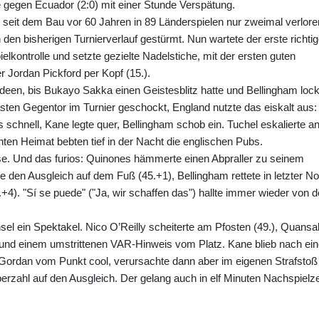
 gegen Ecuador (2:0) mit einer Stunde Verspätung.
n seit dem Bau vor 60 Jahren in 89 Länderspielen nur zweimal verlore
 den bisherigen Turnierverlauf gestürmt. Nun wartete der erste richti
ielkontrolle und setzte gezielte Nadelstiche, mit der ersten guten
 Jordan Pickford per Kopf (15.).
deen, bis Bukayo Sakka einen Geistesblitz hatte und Bellingham loc
ten Gegentor im Turnier geschockt, England nutzte das eiskalt aus:
 schnell, Kane legte quer, Bellingham schob ein. Tuchel eskalierte a
rnten Heimat bebten tief in der Nacht die englischen Pubs.
e. Und das furios: Quinones hämmerte einen Abpraller zu seinem
te den Ausgleich auf dem Fuß (45.+1), Bellingham rettete in letzter No
4). "Sí se puede" ("Ja, wir schaffen das") hallte immer wieder von 
el ein Spektakel. Nico O’Reilly scheiterte am Pfosten (49.), Quansa
und einem umstrittenen VAR-Hinweis vom Platz. Kane blieb nach ei
 Gordan vom Punkt cool, verursachte dann aber im eigenen Strafstoß
berzahl auf den Ausgleich. Der gelang auch in elf Minuten Nachspielze