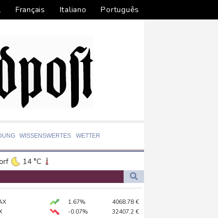
l
Français
Italiano
Português
DUNG
WISSENSWERTES
WETTER
orf
14 °C
Dortmund
13 °C
3 °C
Flensburg
9 °C
AX
1.67%
4068.78
€
23 °C
X
-0.07%
32407.2
€