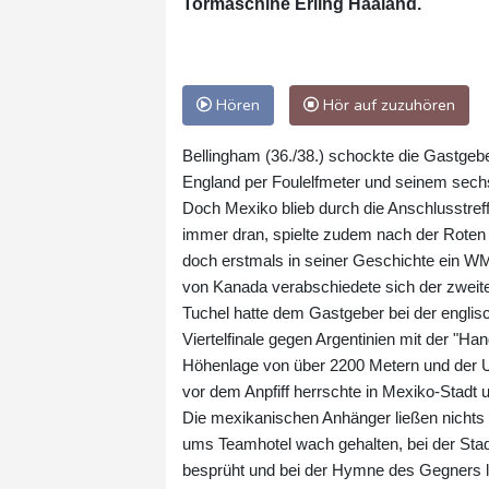
Tormaschine Erling Haaland.
Hören
Hör auf zuzuhören
Bellingham (36./38.) schockte die Gastgeb
England per Foulelfmeter und seinem sechst
Doch Mexiko blieb durch die Anschlusstreff
immer dran, spielte zudem nach der Roten K
doch erstmals in seiner Geschichte ein WM
von Kanada verabschiedete sich der zweite
Tuchel hatte dem Gastgeber bei der engli
Viertelfinale gegen Argentinien mit der "H
Höhenlage von über 2200 Metern und der Un
vor dem Anpfiff herrschte in Mexiko-Stad
Die mexikanischen Anhänger ließen nichts
ums Teamhotel wach gehalten, bei der Sta
besprüht und bei der Hymne des Gegners l