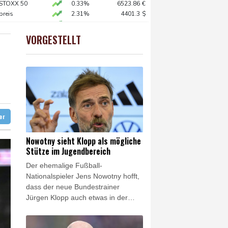
 in Region Kiew
 STOXX 50
0.33%
6523.86
€
preis
2.31%
4401.3
$
 begrüßt es
X
0.51%
18659.63
€
gen Drogengewalt an
0.68%
26319.45
€
VORGESTELLT
USD
0.32%
1.1562
$
ür Lastwagen
hnt
in Sachsen-Anhalt
ter
Nowotny sieht Klopp als mögliche
Stütze im Jugendbereich
Der ehemalige Fußball-
Nationalspieler Jens Nowotny hofft,
dass der neue Bundestrainer
Jürgen Klopp auch etwas in der
Jugendarbeit bewirken kann - wenn
auch nur vereinzelt. "Ich denke,