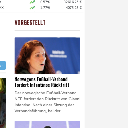
ittelt wegen Sabotage
X
0.57%
32616.25
€
AX
1.77%
4073.23
€
e Wahlkampf-Einmischung an
 STOXX 50
0.72%
6549.97
€
 KI vorschlagen
X
0.83%
18719.99
€
VORGESTELLT
USD
0.45%
1.1577
$
ft für Lina E.
abien eingetroffen
ter
Norwegens Fußball-Verband
fordert Infantinos Rücktritt
Der norwegische Fußball-Verband
NFF fordert den Rücktritt von Gianni
Infantino. Nach einer Sitzung der
Verbandsführung, bei der
insbesondere die Zukunft des
umstrittenen FIFA-Chefs erörtert