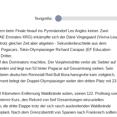
Textgröße:
rn beim Finale hinauf ins Pyrenäendorf Les Angles keiner. Zwei
(UAE Emirates-XRG) erkämpfte sich der Däne Vingegaard (Visma-Le
trotz gleicher Zeit aber abgeben - Sekundenbruchteile aus dem
 Pogacars. Tokio-Olympiasieger Richard Carapaz (EF Education-
Dritter.
 des Dominators machtlos. Der Vorjahresdritte verlor als Siebter auf
unden und liegt nun 53 hinter Pogacar auf Gesamtrang sieben. Sein
eim deutschen Rennstall Red Bull-Bora-hansgrohe kam zeitgleich,
ment belegt der Doppel-Olympiasieger weiter den dritten Platz mit 23
70 Kilometern Entfernung Waldbrände wüten, seinen 122. Profisieg so
d nimmt Kurs, den Rekord von fünf Gesamtsiegen einzustellen.
die dritte Etappe trotz der sich rasch ausbreitenden Waldbrände
 geplant. Nach dem Grenzübertritt von Spanien nach Frankreich sollten