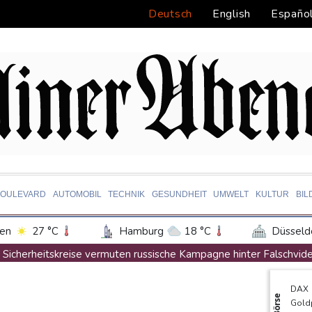
Deutsch
English
Españo
BOULEVARD
AUTOMOBIL
TECHNIK
GESUNDHEIT
UMWELT
KULTUR
BIL
en
27 °C
Hamburg
18 °C
Düsseld
Potsdam
21 °C
Leipzig
24 °C
Sicherheitskreise vermuten russische Kampagne hinter Falschvide
ln
23 °C
Kiel
19 °C
Bremen
2
Papst Leo XIV. will bei Frankreich-Besuch Missbrauchsopfer treff
DAX
tgart
28 °C
Dresden
25 °C
Wien
Nationaler Sicherheitsrat mit Merz tagt zu Drohnenvorfall in Leip
Börse
Gold