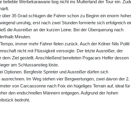
ie beliebte Werbekarawane bog nicht ins Mutterland der Tour ein. Zu
ärft.
e über 35 Grad schlugen die Fahrer schon zu Beginn ein enorm hohe
wiegend unruhig, erst nach zwei Stunden formierte sich erfolgreich ei
ließ die Ausreißer an der kurzen Leine. Bei der Überquerung nach
erthalb Minuten.
mpo, immer mehr Fahrer fielen zurück. Auch der Kölner Nils Politt
nschaft nicht mit Flüssigkeit versorgte. Der letzte Ausreißer, der
r dem Ziel gestellt. Anschließend bereiteten Pogacars Helfer dessen
 Sieger am Schlussanstieg löste.
lei Optionen. Bergfeste Sprinter und Ausreißer dürfen sich
 ausrechnen. Im Weg stehen vier Bergwertungen, zwei davon der 2.
meter von Carcassonne nach Foix ein hügeliges Terrain auf, ideal für
 eher den endschnellen Männern entgegen. Aufgrund der hohen
ilstück bedroht.