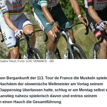
Gelbe Trikot / Foto: LOIC VENANCE - SID
inen Bergankunft der 113. Tour de France die Muskeln spiel
. Nachdem der slowenische Weltmeister am Vortag seinem
Etappensieg überlassen hatte, schlug er am Montag selbst 
anstieg nahezu spielerisch davon und entriss seinem
m einen Hauch die Gesamtführung.