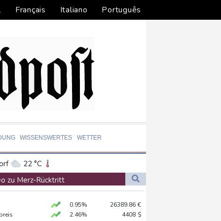
l
Français
Italiano
Português
DUNG
WISSENSWERTES
WETTER
orf
22 °C
Dortmund
21 °C
o zu Merz-Rücktritt
0 °C
Flensburg
21 °C
en
0.95%
26389.86
€
30 °C
zig
preis
2.46%
4408
$