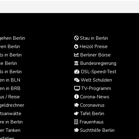
ehen Berlin
Stau in Berlin
en Berlin
Heizöl Preise
s in Berlin
Berliner Börse
e Berlin
Bundesregierung
s in Berlin
DSL-Speed-Test
n in BLN
Welt Schulden
n in BRB
TV-Programm
us / Reise
Corona-News
eldrechner
Coronavirus
tsanwälte
Tafel Berlin
e in Berlin
Frauenhaus
ger Tanken
Suchthilfe Berlin
rfallen