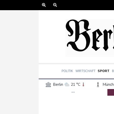
POLITIK
WIRTSCHAFT
SPORT
Berlin
21 °C
Münch
--
Frankfurt am Main
27 °C
Hannover
21 °C
Kö
Rostock
19 °C
Stut