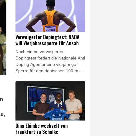
wurde, sagte die NFF-Vorsitzende
Lise Klaveness auf einer
Pressekonferenz: "Wir werden den
FIFA-Präsidenten jetzt zum Rücktritt
auffordern."
Verweigerter Dopingtest: NADA
will Vierjahressperre für Ansah
Nach einem verweigerten
Dopingtest fordert die Nationale Anti
Doping Agentur eine vierjährige
Sperre für den deutschen 100-m-
Rekordhalter Owen Ansah. Diesen
Sanktionsvorschlag teilte die NADA
am Freitag mit. Wird er akzeptiert,
reduziert sich die Dauer
en
automatisch auf drei Jahre.
zu,
Dina Ebimbe wechselt von
Frankfurt zu Schalke