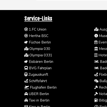
Service-Links
1.FC Union
Ausg
Hertha BSC
Muse
Füchse Berlin
Event
Olympia 030
Mess
Olympia 0331
Hotel
Eisbären Berlin
Bade
BVG Fahrplan
Bade
Zugauskunft
Flixb
Schiffsfahrt
Bußg
Flughäfen Berlin
Rech
UBER Berlin
Notar
Taxi in Berlin
Billi
Kino in Berlin
Rada