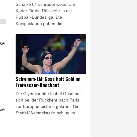
Schalke 04 schraubt weiter am
Kader für die Rückkehr in die
Fußball-Bundesliga. Die
Königsblauen gaben die
Verpflichtung von Junior Dina
Ebimbe bekannt, der rechte
Außenbahnspieler war vom
ase
Ligakonkurrenten Eintracht
Frankfurt aussortiert worden. Auf
Schalke unterschrieb der gebürtige
Franzose einen Vertrag bis 2028.
Der 25-Jährige war 2022 zur
Schwimm-EM: Gose holt Gold im
Eintracht gewechselt, in der
Freiwasser-Knockout
vergangenen Saison allerdings
Die Olympiadritte Isabel Gose hat
bereits an den französischen Klub
sich bei der Rückkehr nach Paris
Stade Brest ausgeliehen worden.
zur Europameisterin gekrönt. Die
wie
Staffel-Weltmeisterin schlug im
Finale des Knockout-Sprints im
Freiwasser in der Seine nach 6:41,0
Minuten als Erste an und sicherte