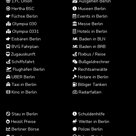
1.FC Union
Ausgehen Berlin
Hertha BSC
Museen Berlin
Füchse Berlin
Events in Berlin
Olympia 030
Messe Berlin
Olympia 0331
Hotels in Berlin
Eisbären Berlin
Baden in BLN
BVG Fahrplan
Baden in BRB
Zugauskunft
Flixbus / Reise
Schiffsfahrt
Bußgeldrechner
Flughäfen Berlin
Rechtsanwälte
UBER Berlin
Notare in Berlin
Taxi in Berlin
Billiger Tanken
Kino in Berlin
Radarfallen
Stau in Berlin
Schuldenhilfe
Heizöl Preise
Wetter in Berlin
Berliner Börse
Polizei Berlin