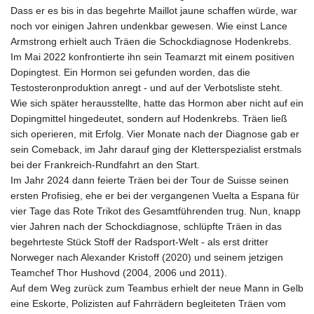
Dass er es bis in das begehrte Maillot jaune schaffen würde, war
noch vor einigen Jahren undenkbar gewesen. Wie einst Lance
Armstrong erhielt auch Träen die Schockdiagnose Hodenkrebs.
Im Mai 2022 konfrontierte ihn sein Teamarzt mit einem positiven
Dopingtest. Ein Hormon sei gefunden worden, das die
Testosteronproduktion anregt - und auf der Verbotsliste steht.
Wie sich später herausstellte, hatte das Hormon aber nicht auf ein
Dopingmittel hingedeutet, sondern auf Hodenkrebs. Träen ließ
sich operieren, mit Erfolg. Vier Monate nach der Diagnose gab er
sein Comeback, im Jahr darauf ging der Kletterspezialist erstmals
bei der Frankreich-Rundfahrt an den Start.
Im Jahr 2024 dann feierte Träen bei der Tour de Suisse seinen
ersten Profisieg, ehe er bei der vergangenen Vuelta a Espana für
vier Tage das Rote Trikot des Gesamtführenden trug. Nun, knapp
vier Jahren nach der Schockdiagnose, schlüpfte Träen in das
begehrteste Stück Stoff der Radsport-Welt - als erst dritter
Norweger nach Alexander Kristoff (2020) und seinem jetzigen
Teamchef Thor Hushovd (2004, 2006 und 2011).
Auf dem Weg zurück zum Teambus erhielt der neue Mann in Gelb
eine Eskorte, Polizisten auf Fahrrädern begleiteten Träen vom