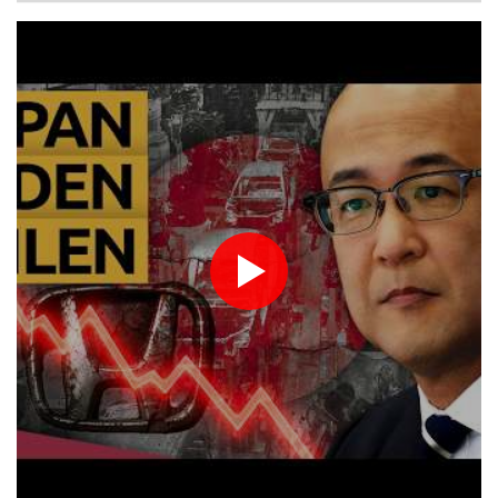
und 2022
Rostock
23 °C
Stuttgart
29 °C
Mutter mit 71 Stichen getötet und Leiche zerstückelt: Mann muss
Dresden
29 °C
Wien
35 °C
in Psychiatrie
Salzburg
30 °C
Nach Ausweisung von Journalistin: Russland wirft Frankreich
Baden-Baden
21 °C
"politische Verfolgung" vor
Iran-Krieg: Berichte über US-Munitionsknappheit - Pakistan will
neue Gespräche
Fund von Sprengstoffdrohne sorgt für Debatte über
Luftsicherheit
Für zwei Jahre: Salah-Wechsel zu Trabzonspor perfekt
Niedrigwasser: Bilger erwägt Aufhebung von Sonn- und
Feiertagsfahrverbot für Lkw