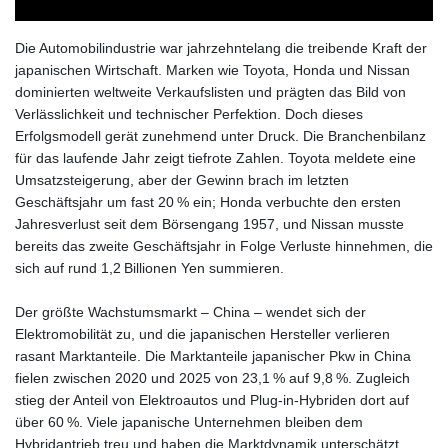
Die Automobilindustrie war jahrzehntelang die treibende Kraft der
japanischen Wirtschaft. Marken wie Toyota, Honda und Nissan
dominierten weltweite Verkaufslisten und prägten das Bild von
Verlässlichkeit und technischer Perfektion. Doch dieses
Erfolgsmodell gerät zunehmend unter Druck. Die Branchenbilanz
für das laufende Jahr zeigt tiefrote Zahlen. Toyota meldete eine
Umsatzsteigerung, aber der Gewinn brach im letzten
Geschäftsjahr um fast 20 % ein; Honda verbuchte den ersten
Jahresverlust seit dem Börsengang 1957, und Nissan musste
bereits das zweite Geschäftsjahr in Folge Verluste hinnehmen, die
sich auf rund 1,2 Billionen Yen summieren.
Der größte Wachstumsmarkt – China – wendet sich der
Elektromobilität zu, und die japanischen Hersteller verlieren
rasant Marktanteile. Die Marktanteile japanischer Pkw in China
fielen zwischen 2020 und 2025 von 23,1 % auf 9,8 %. Zugleich
stieg der Anteil von Elektroautos und Plug‑in‑Hybriden dort auf
über 60 %. Viele japanische Unternehmen bleiben dem
Hybridantrieb treu und haben die Marktdynamik unterschätzt.