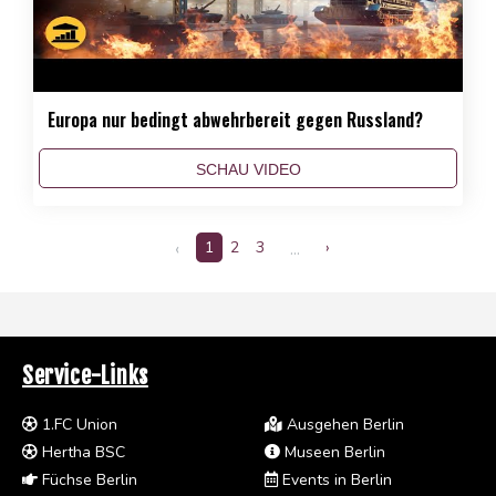
Europa nur bedingt abwehrbereit gegen Russland?
SCHAU VIDEO
‹
1
2
3
...
›
Service-Links
1.FC Union
Ausgehen Berlin
Hertha BSC
Museen Berlin
Füchse Berlin
Events in Berlin