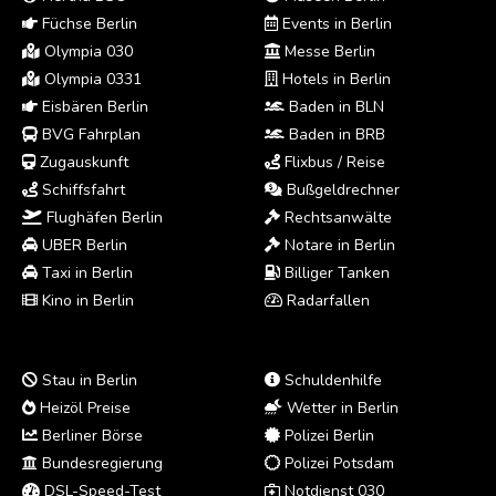
Füchse Berlin
Events in Berlin
Olympia 030
Messe Berlin
Olympia 0331
Hotels in Berlin
Eisbären Berlin
Baden in BLN
BVG Fahrplan
Baden in BRB
Zugauskunft
Flixbus / Reise
Schiffsfahrt
Bußgeldrechner
Flughäfen Berlin
Rechtsanwälte
UBER Berlin
Notare in Berlin
Taxi in Berlin
Billiger Tanken
Kino in Berlin
Radarfallen
Stau in Berlin
Schuldenhilfe
Heizöl Preise
Wetter in Berlin
Berliner Börse
Polizei Berlin
Bundesregierung
Polizei Potsdam
DSL-Speed-Test
Notdienst 030