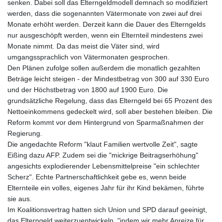
senken. Dabei soll das Elterngeldmodell demnach so modifiziert
werden, dass die sogenannten Vätermonate von zwei auf drei
Monate erhöht werden. Derzeit kann die Dauer des Elterngelds
nur ausgeschöpft werden, wenn ein Elternteil mindestens zwei
Monate nimmt. Da das meist die Väter sind, wird
umgangssprachlich von Vätermonaten gesprochen.
Den Plänen zufolge sollen außerdem die monatlich gezahlten
Beträge leicht steigen - der Mindestbetrag von 300 auf 330 Euro
und der Höchstbetrag von 1800 auf 1900 Euro. Die
grundsätzliche Regelung, dass das Elterngeld bei 65 Prozent des
Nettoeinkommens gedeckelt wird, soll aber bestehen bleiben. Die
Reform kommt vor dem Hintergrund von Sparmaßnahmen der
Regierung.
Die angedachte Reform "klaut Familien wertvolle Zeit", sagte
Eißing dazu AFP. Zudem sei die "mickrige Beitragserhöhung"
angesichts explodierender Lebensmittelpreise "ein schlechter
Scherz". Echte Partnerschaftlichkeit gebe es, wenn beide
Elternteile ein volles, eigenes Jahr für ihr Kind bekämen, führte
sie aus.
Im Koalitionsvertrag hatten sich Union und SPD darauf geeinigt,
das Elterngeld weiterzuentwickeln, "indem wir mehr Anreize für