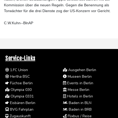
Kommission über die neuen Regeln. Gegen die Benennung als
Torwächter für die drei Dienste zog der US-Konzern vor Gericht.
C.W.Kuhn--BlnAP
Service-Links
1.FC Union
Ausgehen Berlin
Hertha BSC
Museen Berlin
Füchse Berlin
Events in Berlin
Olympia 030
Messe Berlin
Olympia 0331
Hotels in Berlin
Eisbären Berlin
Baden in BLN
BVG Fahrplan
Baden in BRB
Zugauskunft
Flixbus / Reise