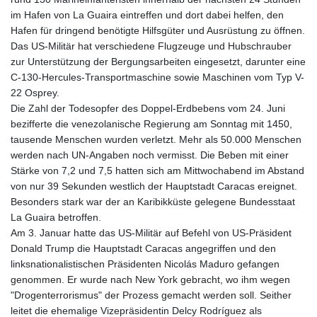
im Hafen von La Guaira eintreffen und dort dabei helfen, den
Hafen für dringend benötigte Hilfsgüter und Ausrüstung zu öffnen.
Das US-Militär hat verschiedene Flugzeuge und Hubschrauber
zur Unterstützung der Bergungsarbeiten eingesetzt, darunter eine
C-130-Hercules-Transportmaschine sowie Maschinen vom Typ V-
22 Osprey.
Die Zahl der Todesopfer des Doppel-Erdbebens vom 24. Juni
bezifferte die venezolanische Regierung am Sonntag mit 1450,
tausende Menschen wurden verletzt. Mehr als 50.000 Menschen
werden nach UN-Angaben noch vermisst. Die Beben mit einer
Stärke von 7,2 und 7,5 hatten sich am Mittwochabend im Abstand
von nur 39 Sekunden westlich der Hauptstadt Caracas ereignet.
Besonders stark war der an Karibikküste gelegene Bundesstaat
La Guaira betroffen.
Am 3. Januar hatte das US-Militär auf Befehl von US-Präsident
Donald Trump die Hauptstadt Caracas angegriffen und den
linksnationalistischen Präsidenten Nicolás Maduro gefangen
genommen. Er wurde nach New York gebracht, wo ihm wegen
"Drogenterrorismus" der Prozess gemacht werden soll. Seither
leitet die ehemalige Vizepräsidentin Delcy Rodríguez als