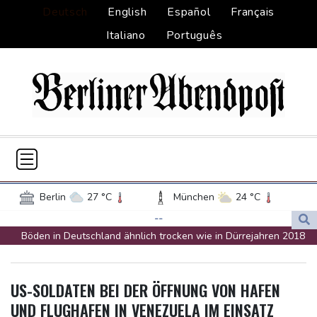
Deutsch
English
Español
Français
Italiano
Português
Berlin
27 °C
München
24 °C
Hamburg
23 °C
Düsseldorf
24 °C
--
Böden in Deutschland ähnlich trocken wie in Dürrejahren 2018
Frankfurt am Main
28 °C
und 2022
Potsdam
28 °C
Leipzig
30 °C
Mutter mit 71 Stichen getötet und Leiche zerstückelt: Mann muss
Dortmund
23 °C
Hannover
24 °C
US-SOLDATEN BEI DER ÖFFNUNG VON HAFEN
in Psychiatrie
Köln
24 °C
Kiel
22 °C
UND FLUGHAFEN IN VENEZUELA IM EINSATZ
Nach Ausweisung von Journalistin: Russland wirft Frankreich
Bremen
24 °C
Flensburg
20 °C