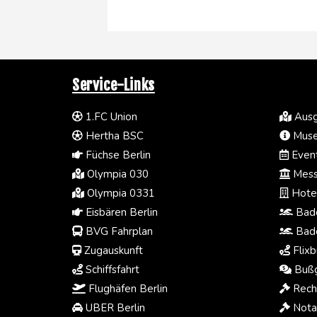
Service-Links
1.FC Union
Ausg
Hertha BSC
Muse
Füchse Berlin
Event
Olympia 030
Mess
Olympia 0331
Hotel
Eisbären Berlin
Bade
BVG Fahrplan
Bade
Zugauskunft
Flixb
Schiffsfahrt
Bußg
Flughäfen Berlin
Rech
UBER Berlin
Notar