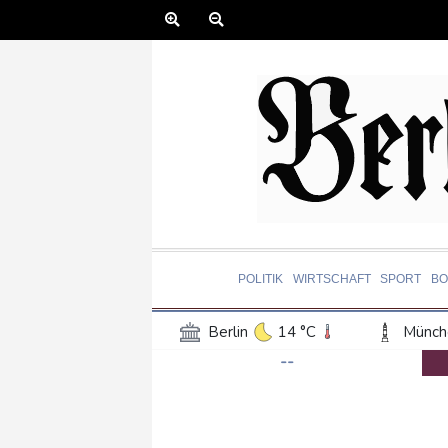
POLITIK
WIRTSCHAFT
SPORT
BO
Berlin
14 °C
Münch
--
Frankfurt am Main
16 °C
Hannover
14 °C
Kö
Rostock
16 °C
Stut