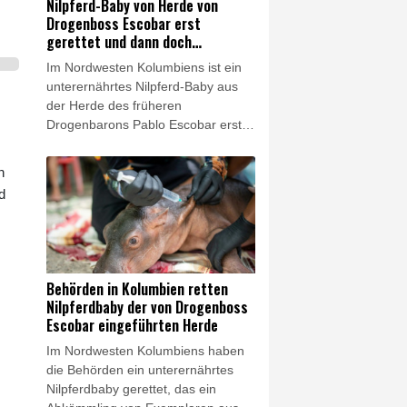
Nilpferd-Baby von Herde von
Drogenboss Escobar erst
gerettet und dann doch
gestorben
Im Nordwesten Kolumbiens ist ein
unterernährtes Nilpferd-Baby aus
der Herde des früheren
Drogenbarons Pablo Escobar erst
gerettet worden - und dann doch
gestorben. Das Tier war getrennt
n
von seiner Mutter in einem Gebüsch
d
an einem Fluss in der Gemeinde
Puerto Nare in Antioquia entdeckt
und in Obhut genommen worden.
Es sprach nach Angaben des
verantwortlichen Tierarztes aber
Behörden in Kolumbien retten
letztlich "nicht angemessen auf die
Nilpferdbaby der von Drogenboss
Behandlung an und verstarb" am
Escobar eingeführten Herde
Mittwoch.
Im Nordwesten Kolumbiens haben
die Behörden ein unterernährtes
Nilpferdbaby gerettet, das ein