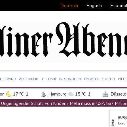
Deutsch
English
Españo
ULEVARD
AUTOMOBIL
TECHNIK
GESUNDHEIT
UMWELT
KULTUR
BILD
en
17 °C
Hamburg
15 °C
Düsseld
Potsdam
16 °C
Leipzig
14 °C
Ungenügender Schutz von Kindern: Meta muss in USA 567 Million
ln
13 °C
Kiel
15 °C
Bremen
1
Regierung und Opposition in Venezuela beginnen offiziellen Dia
EUR/
tgart
15 °C
Dresden
17 °C
Wien
USA wollen bei Visa-Anträgen offenbar Online-Aktivitäten noch 
Börse
Euro