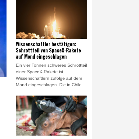
entdeckten am Donnerstagmorgen
in dem Ort im Kreis Plön ein
lebloses Kleinkind, bei dem es sich
mit großer Wahrscheinlichkeit um
das gesuchte autistische Mädchen
handelt, wie die Polizei in Kiel
mitteilte.
Wissenschaftler bestätigen:
Schrottteil von SpaceX-Rakete
auf Mond eingeschlagen
Ein vier Tonnen schweres Schrottteil
einer SpaceX-Rakete ist
Wissenschaftlern zufolge auf dem
Mond eingeschlagen. Die in Chile
ansässige Europäische
Südsternwarte (ESO) teilte am
Mittwoch mit, dass sie mit Hilfe ihres
hochentwickelten Very Large
Telescope (VLT) entsprechende
"Spektrallinien" entdeckt habe. Der
Aufprall habe sich genau so
ereignet wie erwartet.