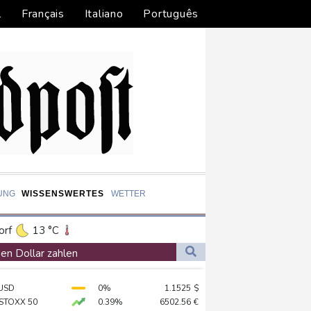
l
Français
Italiano
Português
UNG
WISSENSWERTES
WETTER
orf
13 °C
Dortmund
12 °C
en Dollar zahlen
5 °C
Flensburg
14 °C
log - ohne Machado
USD
0%
1.1525
$
22 °C
stärker überprüfen
 STOXX 50
0.39%
6502.56
€