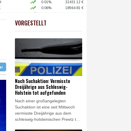
ständig sein
X
0.01%
32431.12
€
X
0.06%
18564.81
€
chaft
0.05%
26140.13
€
AX
1.36%
4000.99
€
VORGESTELLT
preis
0.39%
4316.4
$
ündigt Vergeltung an
digt Vergeltung an
amaskus
ter
Nach Suchaktion: Vermisste
Dreijährige aus Schleswig-
Holstein tot aufgefunden
Nach einer großangelegten
Suchaktion ist eine seit Mittwoch
vermisste Dreijährige aus dem
schleswig-holsteinischen Preetz tot
aufgefunden worden. Einsatzkräfte