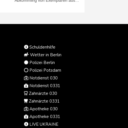
Abkömmling von Exemplaren aus
dem Privatzoo des früheren
Drogenbarons Pablo Escobar ist.
Fischer hätten das Tier getrennt von
seiner Mutter in einem Gebüsch an
einem Fluss in der Gemeinde
Puerto Nare in Antioquia entdeckt,
erklärte der Leiter der regionalen
Schuldenhilfe
Umweltbehörde, Javier Valencia,
am Dienstag (Ortszeit).
Wetter in Berlin
Polizei Berlin
Polizei Potsdam
Notdienst 030
Notdienst 0331
Zahnärzte 030
Zahnärzte 0331
Apotheke 030
Apotheke 0331
LIVE UKRAINE