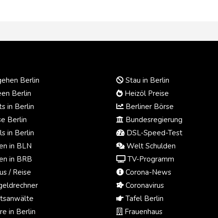
ehen Berlin
Stau in Berlin
en Berlin
Heizöl Preise
s in Berlin
Berliner Börse
e Berlin
Bundesregierung
s in Berlin
DSL-Speed-Test
n in BLN
Welt Schulden
n in BRB
TV-Programm
us / Reise
Corona-News
eldrechner
Coronavirus
tsanwälte
Tafel Berlin
e in Berlin
Frauenhaus