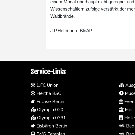
einem Monat überhaupt nicht geregnet und s
Wissenschaftlern zufolge verstärkt der m
Waldbrände.
J.P.Hoffmann--BlnAP
Service-Links
1.FC Union
Ausg
Hertha BSC
Muse
Füchse Berlin
Event
Olympia 030
Mess
Olympia 0331
Hotel
Eisbären Berlin
Bade
BVG Fahrplan
Bade