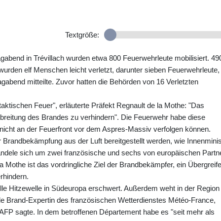
Textgröße:
bend in Trévillach wurden etwa 800 Feuerwehrleute mobilisiert. 49
urden elf Menschen leicht verletzt, darunter sieben Feuerwehrleute,
abend mitteilte. Zuvor hatten die Behörden von 16 Verletzten
taktischen Feuer", erläuterte Präfekt Regnault de la Mothe: "Das
breitung des Brandes zu verhindern". Die Feuerwehr habe diese
nicht an der Feuerfront vor dem Aspres-Massiv verfolgen können.
 Brandbekämpfung aus der Luft bereitgestellt werden, wie Innenminis
dele sich um zwei französische und sechs von europäischen Partn
la Mothe ist das vordringliche Ziel der Brandbekämpfer, ein Übergreif
rhindern.
le Hitzewelle in Südeuropa erschwert. Außerdem weht in der Region
nale Brand-Expertin des französischen Wetterdienstes Météo-France,
 AFP sagte. In dem betroffenen Département habe es "seit mehr als