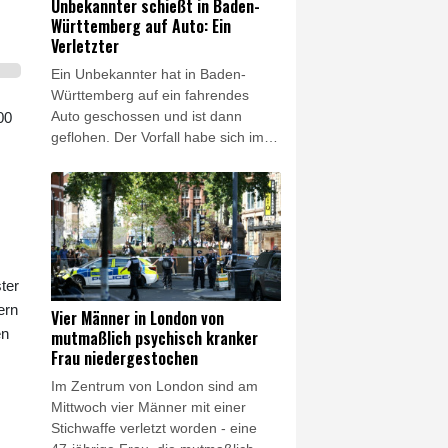
Unbekannter schießt in Baden-
solche Gefahrenlagen häufiger
Württemberg auf Auto: Ein
auftreten.
Verletzter
Ein Unbekannter hat in Baden-
Württemberg auf ein fahrendes
Auto geschossen und ist dann
00
geflohen. Der Vorfall habe sich im in
der Nähe von Reutlingen gelegenen
Ort Eningen ereignet, teilte am
Mittwochabend die Polizei mit.
Ersten Ermittlungen zufolge sei ein
39-Jähriger mit seinem mit drei
Personen besetzten Mercedes
unterwegs gewesen, als plötzlich
ter
ein maskierter Mann vor das Auto
ern
Vier Männer in London von
gesprungen "und wohl zielgerichtet
en
mutmaßlich psychisch kranker
mindestens einen Schuss auf den
Frau niedergestochen
Wagen abgegeben" habe.
Im Zentrum von London sind am
Mittwoch vier Männer mit einer
Stichwaffe verletzt worden - eine