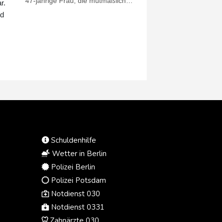
47-jährige Frau, die mutmaßlich
r.
psychische Probleme hat, wurde
nd
festgenommen. Wie Zeugen der
Nachrichtenagentur AFP am
Mittwoch sagten, war die
Verdächtige obdachlos. Der
Stichwaffenangriff ereignete sich in
Covent Garden, einem bei Touristen
beliebten Viertel der britischen
Hauptstadt. Die Polizei
beschlagnahmte am Tatort eine
Schere.
Schuldenhilfe
Wetter in Berlin
Polizei Berlin
Polizei Potsdam
Notdienst 030
Notdienst 0331
Zahnärzte 030