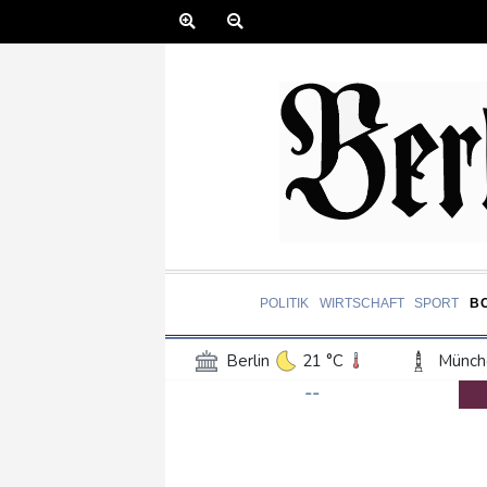
POLITIK
WIRTSCHAFT
SPORT
B
Berlin
21 °C
Münch
--
Frankfurt am Main
24 °C
Hannover
21 °C
Kö
Rostock
19 °C
Stut