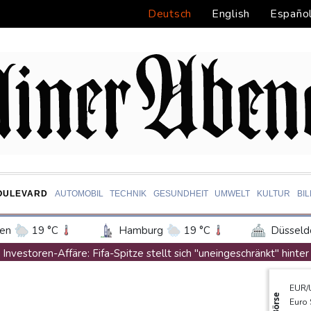
Deutsch
English
Españo
OULEVARD
AUTOMOBIL
TECHNIK
GESUNDHEIT
UMWELT
KULTUR
BI
en
19 °C
Hamburg
19 °C
Düsseld
Potsdam
20 °C
Leipzig
22 °C
Investoren-Affäre: Fifa-Spitze stellt sich "uneingeschränkt" hinter
ln
21 °C
Kiel
19 °C
Bremen
2
Steinmeier-Nachfolge: Özdemir spricht sich für eine Frau aus
EUR/
tgart
21 °C
Dresden
23 °C
Wien
Wissenschaftler bestätigen: Schrottteil von SpaceX-Rakete auf
Börse
Euro