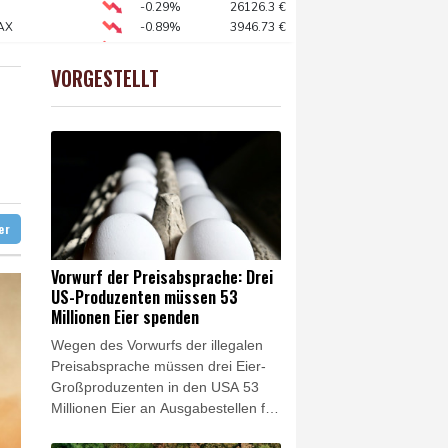
 und dann doch gestorben
-0.29%
26126.3
€
AX
-0.89%
3946.73
€
liche Gegenmaßnahmen
X
-0.46%
18553.91
€
X
-0.41%
32426.33
€
VORGESTELLT
preis
0.88%
4343.4
$
chutz
zter
artplatzsaison: Zverev scheitert in Montréal
ter
Vorwurf der Preisabsprache: Drei
US-Produzenten müssen 53
Millionen Eier spenden
Wegen des Vorwurfs der illegalen
Preisabsprache müssen drei Eier-
Großproduzenten in den USA 53
Millionen Eier an Ausgabestellen für
kostenlose Lebensmittel spenden.