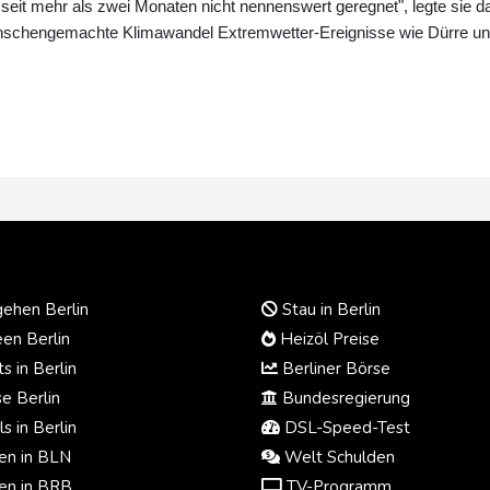
eit mehr als zwei Monaten nicht nennenswert geregnet", legte sie da
enschengemachte Klimawandel Extremwetter-Ereignisse wie Dürre u
ehen Berlin
Stau in Berlin
en Berlin
Heizöl Preise
s in Berlin
Berliner Börse
e Berlin
Bundesregierung
s in Berlin
DSL-Speed-Test
n in BLN
Welt Schulden
n in BRB
TV-Programm