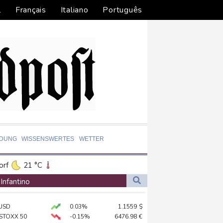
l
Français
Italiano
Português
LDUNG
WISSENSWERTES
WETTER
orf
21 °C
Dortmund
20 °C
 Infantino
1 °C
Flensburg
16 °C
USD
0.03%
1.1559
$
26 °C
 Mond eingeschlagen
 STOXX 50
-0.15%
6476.98
€