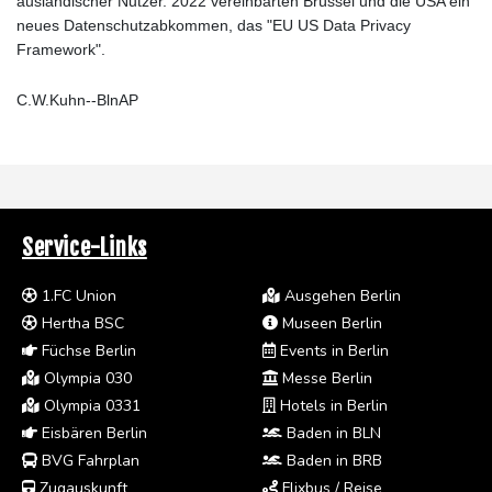
ausländischer Nutzer. 2022 vereinbarten Brüssel und die USA ein
neues Datenschutzabkommen, das "EU US Data Privacy
Framework".
C.W.Kuhn--BlnAP
Service-Links
1.FC Union
Ausgehen Berlin
Hertha BSC
Museen Berlin
Füchse Berlin
Events in Berlin
Olympia 030
Messe Berlin
Olympia 0331
Hotels in Berlin
Eisbären Berlin
Baden in BLN
BVG Fahrplan
Baden in BRB
Zugauskunft
Flixbus / Reise