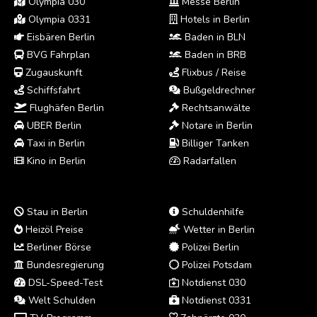
Olympia 030
Messe Berlin
Olympia 0331
Hotels in Berlin
Eisbären Berlin
Baden in BLN
BVG Fahrplan
Baden in BRB
Zugauskunft
Flixbus / Reise
Schiffsfahrt
Bußgeldrechner
Flughäfen Berlin
Rechtsanwälte
UBER Berlin
Notare in Berlin
Taxi in Berlin
Billiger Tanken
Kino in Berlin
Radarfallen
Stau in Berlin
Schuldenhilfe
Heizöl Preise
Wetter in Berlin
Berliner Börse
Polizei Berlin
Bundesregierung
Polizei Potsdam
DSL-Speed-Test
Notdienst 030
Welt Schulden
Notdienst 0331