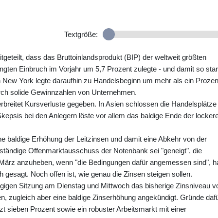
Textgröße:
eteilt, dass das Bruttoinlandsprodukt (BIP) der weltweit größten
gten Einbruch im Vorjahr um 5,7 Prozent zulegte - und damit so sta
n New York legte daraufhin zu Handelsbeginn um mehr als ein Prozen
urch solide Gewinnzahlen von Unternehmen.
breitet Kursverluste gegeben. In Asien schlossen die Handelsplätze 
epsis bei den Anlegern löste vor allem das baldige Ende der locker
e baldige Erhöhung der Leitzinsen und damit eine Abkehr von der
zuständige Offenmarktausschuss der Notenbank sei "geneigt", die
m März anzuheben, wenn "die Bedingungen dafür angemessen sind", h
esagt. Noch offen ist, wie genau die Zinsen steigen sollen.
ägigen Sitzung am Dienstag und Mittwoch das bisherige Zinsniveau v
n, zugleich aber eine baldige Zinserhöhung angekündigt. Gründe daf
tzt sieben Prozent sowie ein robuster Arbeitsmarkt mit einer