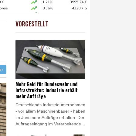
AX
1.21%
3995.24
€
preis
0.36%
4320.7
$
hr Aufträge
0.16%
26168.65
€
 vor allem im Juni
X
0.1%
32459.11
€
VORGESTELLT
USD
-0.08%
1.1546
$
nde in Kanada
ilienhaus entdeckt
 stehen an
ter
Mehr Geld für Bundeswehr und
Infrastruktur: Industrie erhält
mehr Aufträge
Deutschlands Industrieunternehmen
- vor allem Maschinenbauer - haben
im Juni mehr Aufträge erhalten: Der
Auftragseingang im Verarbeitenden
Gewerbe stieg im Juni im Vergleich