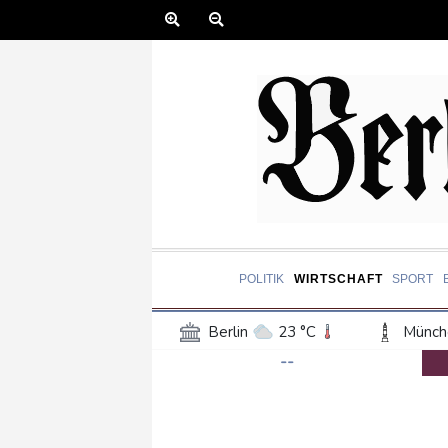
POLITIK
WIRTSCHAFT
SPORT
Berlin
23 °C
Münch
--
Frankfurt am Main
22 °C
Hannover
20 °C
Kö
Rostock
21 °C
Stut