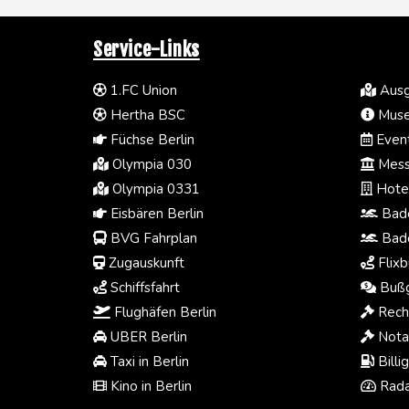
Service-Links
1.FC Union
Ausg
Hertha BSC
Muse
Füchse Berlin
Event
Olympia 030
Mess
Olympia 0331
Hotel
Eisbären Berlin
Bade
BVG Fahrplan
Bade
Zugauskunft
Flixb
Schiffsfahrt
Bußg
Flughäfen Berlin
Rech
UBER Berlin
Notar
Taxi in Berlin
Billi
Kino in Berlin
Rada