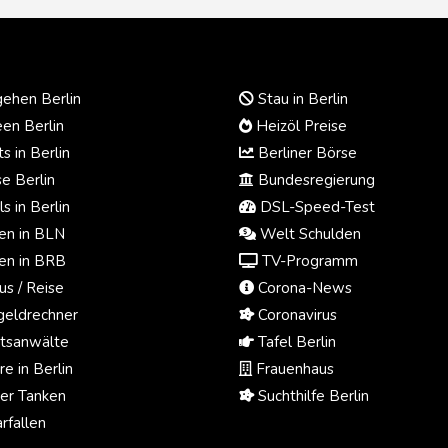
ehen Berlin
Stau in Berlin
en Berlin
Heizöl Preise
s in Berlin
Berliner Börse
e Berlin
Bundesregierung
s in Berlin
DSL-Speed-Test
n in BLN
Welt Schulden
n in BRB
TV-Programm
us / Reise
Corona-News
eldrechner
Coronavirus
tsanwälte
Tafel Berlin
e in Berlin
Frauenhaus
ger Tanken
Suchthilfe Berlin
rfallen