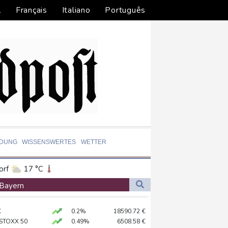
l
Français
Italiano
Português
LDUNG
WISSENSWERTES
WETTER
orf
17 °C
Dortmund
18 °C
 Bayern
9 °C
Flensburg
19 °C
X
0.2%
18590.72
€
28 °C
chland
 STOXX 50
0.49%
6508.58
€