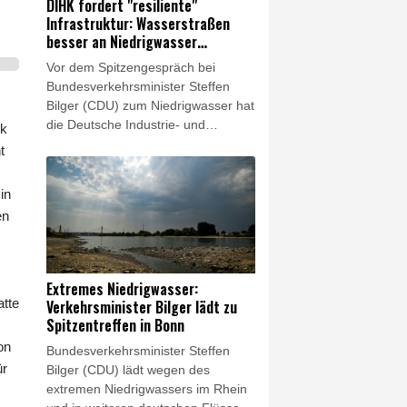
DIHK fordert "resiliente"
Unicredit an.
Infrastruktur: Wasserstraßen
besser an Niedrigwasser
anpassen
Vor dem Spitzengespräch bei
Bundesverkehrsminister Steffen
Bilger (CDU) zum Niedrigwasser hat
die Deutsche Industrie- und
rk
Handelskammer (DIHK) den Bund
t
zum Handeln aufgefordert. "Wir
brauchen jetzt eine verlässliche,
in
resiliente Infrastruktur", sagte DIHK-
en
Bereichsleiter Dirk Binding am
Donnerstag der Nachrichtenagentur
AFP. "Hier ist der Bund gefragt: Er
sollte seine Binnenwasserstraßen
Extremes Niedrigwasser:
besser an Niedrigwasserphasen
atte
Verkehrsminister Bilger lädt zu
anpassen."
Spitzentreffen in Bonn
on
Bundesverkehrsminister Steffen
ür
Bilger (CDU) lädt wegen des
extremen Niedrigwassers im Rhein