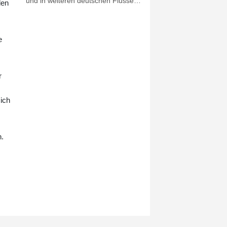
und in weiteren deutschen Flüssen
len
für Donnerstag (13.30 Uhr) zu
einem Spitzengespräch nach Bonn.
s
Teilnehmen werden Vertreter von
e
Schifffahrt, Häfen und Wirtschaft.
Bilger sagte dem "Kölner Stadt-
Anzeiger" im Vorfeld: "Wir wollen die
aktuelle Lage gemeinsam bewerten,
r
kurzfristig dort handeln, wo
Handlungsbedarf besteht.
ich
Gleichzeitig wollen wir die richtigen
Schlussfolgerungen ziehe, um
unsere Wasserstraßen
n.
widerstandsfähiger gegen
zunehmende extreme
Niedrigwasserereignisse zu
machen."