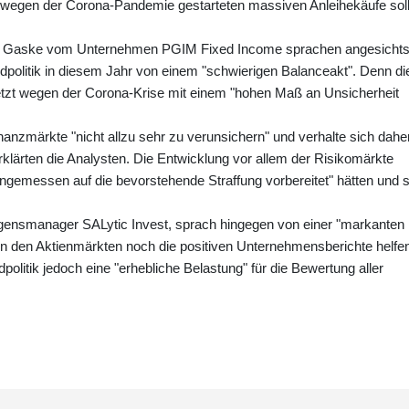
Die wegen der Corona-Pandemie gestarteten massiven Anleihekäufe sol
len Gaske vom Unternehmen PGIM Fixed Income sprachen angesicht
ldpolitik in diesem Jahr von einem "schwierigen Balanceakt". Denn di
uletzt wegen der Corona-Krise mit einem "hohen Maß an Unsicherheit
nanzmärkte "nicht allzu sehr zu verunsichern" und verhalte sich dahe
 erklärten die Analysten. Die Entwicklung vor allem der Risikomärkte
ngemessen auf die bevorstehende Straffung vorbereitet" hätten und s
gensmanager SALytic Invest, sprach hingegen von einer "markanten
den den Aktienmärkten noch die positiven Unternehmensberichte helfe
politik jedoch eine "erhebliche Belastung" für die Bewertung aller