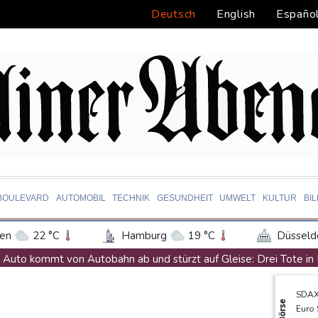
Deutsch
English
Españo
BOULEVARD
AUTOMOBIL
TECHNIK
GESUNDHEIT
UMWELT
KULTUR
BI
en
22 °C
Hamburg
19 °C
Düsseld
Potsdam
23 °C
Leipzig
24 °C
Auto kommt von Autobahn ab und stürzt auf Gleise: Drei Tote in
ln
18 °C
Kiel
18 °C
Bremen
1
Iran-Krieg: Trump weist Berichte über Munitionsknappheit zurück
SDA
tgart
24 °C
Dresden
26 °C
Wien
DLRG: In diesem Jahr bereits mindestens 261 Badetote in Deuts
Börse
Euro