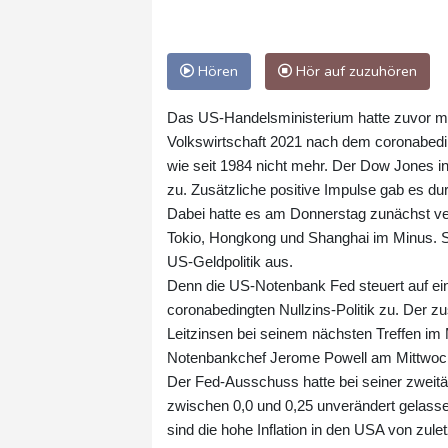
Hören
Hör auf zuzuhören
Das US-Handelsministerium hatte zuvor mitg
Volkswirtschaft 2021 nach dem coronabedin
wie seit 1984 nicht mehr. Der Dow Jones i
zu. Zusätzliche positive Impulse gab es d
Dabei hatte es am Donnerstag zunächst ver
Tokio, Hongkong und Shanghai im Minus. Sk
US-Geldpolitik aus.
Denn die US-Notenbank Fed steuert auf ein
coronabedingten Nullzins-Politik zu. Der 
Leitzinsen bei seinem nächsten Treffen i
Notenbankchef Jerome Powell am Mittwoch g
Der Fed-Ausschuss hatte bei seiner zweit
zwischen 0,0 und 0,25 unverändert gelasse
sind die hohe Inflation in den USA von zule