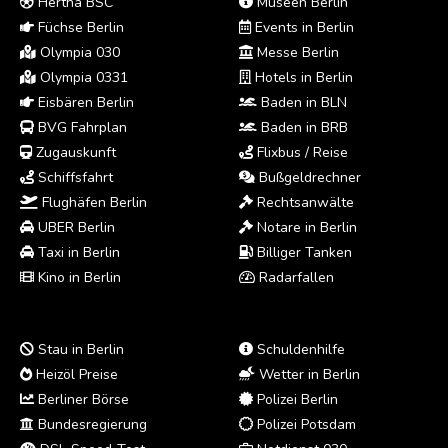
Hertha BSC
Museen Berlin
Füchse Berlin
Events in Berlin
Olympia 030
Messe Berlin
Olympia 0331
Hotels in Berlin
Eisbären Berlin
Baden in BLN
BVG Fahrplan
Baden in BRB
Zugauskunft
Flixbus / Reise
Schiffsfahrt
Bußgeldrechner
Flughäfen Berlin
Rechtsanwälte
UBER Berlin
Notare in Berlin
Taxi in Berlin
Billiger Tanken
Kino in Berlin
Radarfallen
Stau in Berlin
Schuldenhilfe
Heizöl Preise
Wetter in Berlin
Berliner Börse
Polizei Berlin
Bundesregierung
Polizei Potsdam