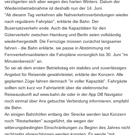
verzögerten sich aber wegen des harten Winters. Datum der
Wiederinbetriebnahme ist deshalb nun der 14. Juni.
"Ab diesem Tag verkehren alle Nahverkehrsverbindungen wieder
nach regulärem Fahrplan", erklärte die Bahn. Der
Busersatzverkehr ende. Auch die Kapazitäten für den
Güterverkehr zwischen Hamburg und Berlin seien vollständig
wiederhergestellt. Die Fernzüge müssen zunächst langsamer
fahren - die Bahn erklärte, sie passe in Abstimmung mit
Fernverkehrsanbietern die Fahrpläne vorsorglich bis 30. Juni "im
Minutenbereich" an.
So sei ab dem ersten Betriebstag ein stabiles und zuverlässiges
Angebot für Reisende gewährleistet, erklärte der Konzern. Alle
geplanten Züge fahren demnach "in voller Kapazität". Fahrgäste
sollten sich kurz vor Fahrtantritt über die elektronische
Reiseauskunft auf www.bahn.de oder in der App DB Navigator
noch einmal über ihre gebuchte Verbindung informieren, empfahl
die Bahn.
An einigen Bahnhöfen entlang der Strecke werden laut Konzern
noch "Restarbeiten" ausgeführt, die wegen der
witterungsbedingten Einschränkungen zu Beginn des Jahres nicht
rechtzeitig abgeschlossen werden konnten. Es werde "mit