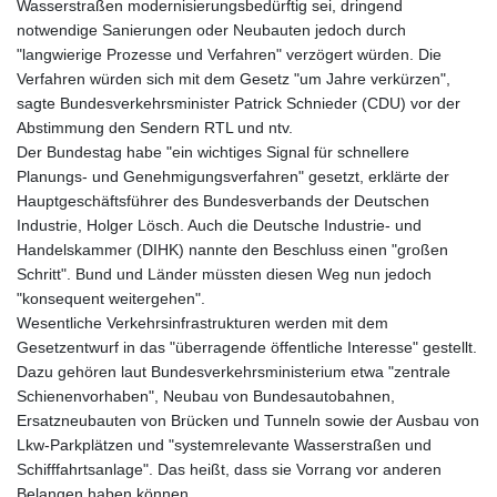
Wasserstraßen modernisierungsbedürftig sei, dringend
notwendige Sanierungen oder Neubauten jedoch durch
"langwierige Prozesse und Verfahren" verzögert würden. Die
Verfahren würden sich mit dem Gesetz "um Jahre verkürzen",
sagte Bundesverkehrsminister Patrick Schnieder (CDU) vor der
Abstimmung den Sendern RTL und ntv.
Der Bundestag habe "ein wichtiges Signal für schnellere
Planungs- und Genehmigungsverfahren" gesetzt, erklärte der
Hauptgeschäftsführer des Bundesverbands der Deutschen
Industrie, Holger Lösch. Auch die Deutsche Industrie- und
Handelskammer (DIHK) nannte den Beschluss einen "großen
Schritt". Bund und Länder müssten diesen Weg nun jedoch
"konsequent weitergehen".
Wesentliche Verkehrsinfrastrukturen werden mit dem
Gesetzentwurf in das "überragende öffentliche Interesse" gestellt.
Dazu gehören laut Bundesverkehrsministerium etwa "zentrale
Schienenvorhaben", Neubau von Bundesautobahnen,
Ersatzneubauten von Brücken und Tunneln sowie der Ausbau von
Lkw-Parkplätzen und "systemrelevante Wasserstraßen und
Schifffahrtsanlage". Das heißt, dass sie Vorrang vor anderen
Belangen haben können.