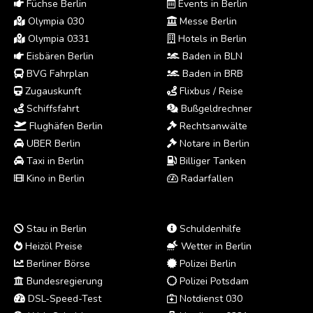
Füchse Berlin
Events in Berlin
Olympia 030
Messe Berlin
Olympia 0331
Hotels in Berlin
Eisbären Berlin
Baden in BLN
BVG Fahrplan
Baden in BRB
Zugauskunft
Flixbus / Reise
Schiffsfahrt
Bußgeldrechner
Flughäfen Berlin
Rechtsanwälte
UBER Berlin
Notare in Berlin
Taxi in Berlin
Billiger Tanken
Kino in Berlin
Radarfallen
Stau in Berlin
Schuldenhilfe
Heizöl Preise
Wetter in Berlin
Berliner Börse
Polizei Berlin
Bundesregierung
Polizei Potsdam
DSL-Speed-Test
Notdienst 030