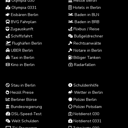
Olympia 030
Messe Berlin
Olympia 0331
Hotels in Berlin
Eisbären Berlin
Baden in BLN
BVG Fahrplan
Baden in BRB
Zugauskunft
Flixbus / Reise
Schiffsfahrt
Bußgeldrechner
Flughäfen Berlin
Rechtsanwälte
UBER Berlin
Notare in Berlin
Taxi in Berlin
Billiger Tanken
Kino in Berlin
Radarfallen
Stau in Berlin
Schuldenhilfe
Heizöl Preise
Wetter in Berlin
Berliner Börse
Polizei Berlin
Bundesregierung
Polizei Potsdam
DSL-Speed-Test
Notdienst 030
Welt Schulden
Notdienst 0331