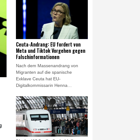
der Abschaffung der 'Rente mit 63'
ist in jedem Fall angezeigt, und
auch über eine Übergangsregelung
wird man reden", sagte Frei den
Funke-Zeitungen vom Samstag.
Mehrere CDU-Ministerpräsidenten
aus Ostdeutschland hatten
Ceuta-Andrang: EU fordert von
gefordert, am abschlagsfreien
Meta und Tiktok Vorgehen gegen
Renteneintritt nach 45
Falschinformationen
Beitragsjahren festhalten.
Nach dem Massenandrang von
Migranten auf die spanische
Exklave Ceuta hat EU-
Digitalkommissarin Henna
Virkkunen von den Konzernen Meta
und Tiktok ein entschiedeneres
Vorgehen gegen
Falschinformationen in Krisenzeiten
gefordert. "Die Plattformen müssen
entschlossen handeln, um die
g
Integrität des digitalen Raums zu
wahren, insbesondere in