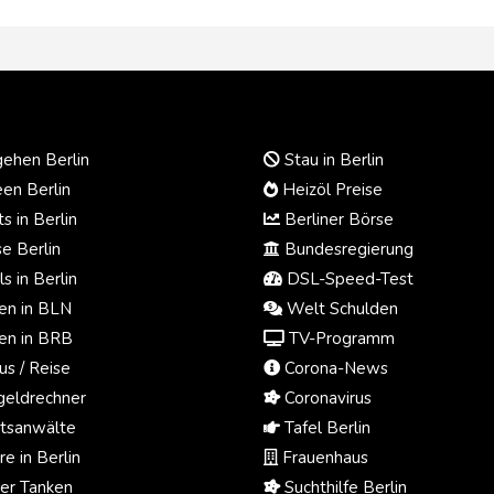
ehen Berlin
Stau in Berlin
en Berlin
Heizöl Preise
s in Berlin
Berliner Börse
e Berlin
Bundesregierung
s in Berlin
DSL-Speed-Test
n in BLN
Welt Schulden
n in BRB
TV-Programm
us / Reise
Corona-News
eldrechner
Coronavirus
tsanwälte
Tafel Berlin
e in Berlin
Frauenhaus
ger Tanken
Suchthilfe Berlin