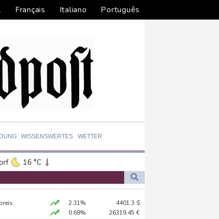
l
Français
Italiano
Português
LDUNG
WISSENSWERTES
WETTER
orf
16 °C
Dortmund
14 °C
2 °C
Flensburg
12 °C
hnt
preis
2.31%
4401.3
$
24 °C
in Sachsen-Anhalt
0.68%
26319.45
€