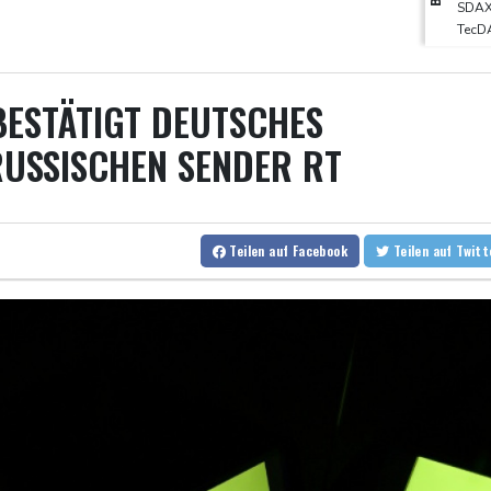
den-Baden
18 °C
US-Senat stimmt für umfassendes Sanktionspaket gegen Russla
SDA
TecD
"Rente mit 63": Unionsfraktionschef Frei offen für Härtefall- un
EUR/
Ceuta-Andrang: EU fordert von Meta und Tiktok Vorgehen gegen
Euro
MDA
BESTÄTIGT DEUTSCHES
Rechter Hardliner De la Espriella als Kolumbiens Präsident verei
Infantino erhält Unterstützung aus Südamerika
USSISCHEN SENDER RT
Selenskyj erstmals seit Beginn von Ukraine-Krieg in Serbien - Tref
Auftakt-Misere gestoppt: Berlin gewinnt in Bochum
Teilen
auf Facebook
Teilen
auf Twit