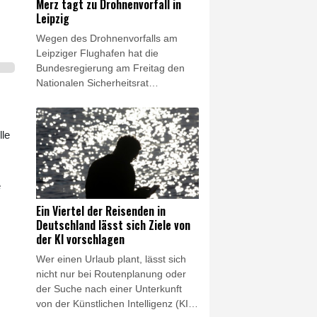
Merz tagt zu Drohnenvorfall in
angesehen. Das Abkommen ist
Leipzig
demnach "darauf ausgerichtet, die
Wegen des Drohnenvorfalls am
kollektive Abschreckung zu
Leipziger Flughafen hat die
stärken".
Bundesregierung am Freitag den
Nationalen Sicherheitsrat
einberufen. Die Beratungen fanden
unter Vorsitz von Bundeskanzler
Friedrich Merz (CDU) telefonisch
lle
statt, wie Regierungssprecher
Stefan Kornelius mitteilte. "Wegen
der besonderen Bedeutung des
e
Falles" hatte am Donnerstagabend
bereits die Bundesanwaltschaft die
Ein Viertel der Reisenden in
Ermittlungen in dem Fall
Deutschland lässt sich Ziele von
übernommen.
der KI vorschlagen
Wer einen Urlaub plant, lässt sich
nicht nur bei Routenplanung oder
der Suche nach einer Unterkunft
von der Künstlichen Intelligenz (KI)