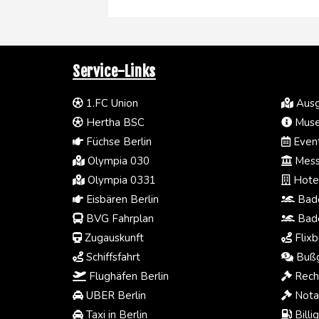
Service-Links
1.FC Union
Ausg
Hertha BSC
Muse
Füchse Berlin
Event
Olympia 030
Mess
Olympia 0331
Hotel
Eisbären Berlin
Bade
BVG Fahrplan
Bade
Zugauskunft
Flixb
Schiffsfahrt
Bußg
Flughäfen Berlin
Rech
UBER Berlin
Notar
Taxi in Berlin
Billi