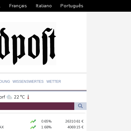
l
Français
Italiano
Português
LDUNG
WISSENSWERTES
WETTER
orf
22 °C
Dortmund
21 °C
0 °C
Flensburg
21 °C
-Krieg Verteidigungsabkommen
0.65%
26310.61
€
30 °C
 Kerpen - Festnahme
AX
1.68%
4069.15
€