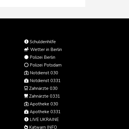
helfen - sondern mittlerweile auch
bei der Suche nach einem
Urlaubsziel. In einer am Freitag
veröffentlichten Umfrage des
Digitalverbands Bitkom sagte ein
Viertel der befragten Menschen, die
Urlaubsreisen machen, sie griffen
Schuldenhilfe
bei der Wahl eines Urlaubsziels auf
die KI zurück. Zwei Drittel (65
Wetter in Berlin
Prozent) gaben an, sie seien offen
Polizei Berlin
für KI-Vorschläge, wohin es gehen
Polizei Potsdam
soll.
Notdienst 030
Notdienst 0331
Zahnärzte 030
Zahnärzte 0331
Apotheke 030
Apotheke 0331
LIVE UKRAINE
Katwarn INFO