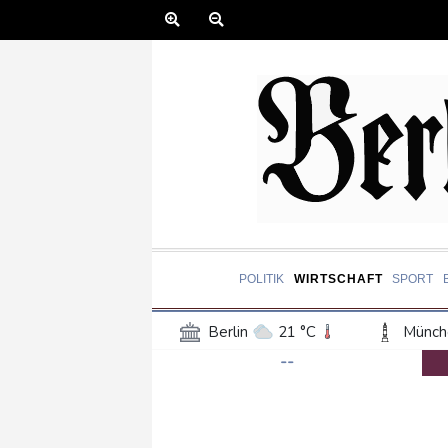
POLITIK
WIRTSCHAFT
SPORT
Berlin
21 °C
Münch
--
Frankfurt am Main
27 °C
Hannover
21 °C
Kö
Rostock
19 °C
Stut