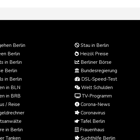
ehen Berlin
Stau in Berlin
en Berlin
Heizöl Preise
s in Berlin
Berliner Börse
e Berlin
Bundesregierung
s in Berlin
DSL-Speed-Test
n in BLN
Welt Schulden
n in BRB
TV-Programm
us / Reise
Corona-News
eldrechner
Coronavirus
tsanwälte
Tafel Berlin
e in Berlin
Frauenhaus
ger Tanken
Suchthilfe Berlin