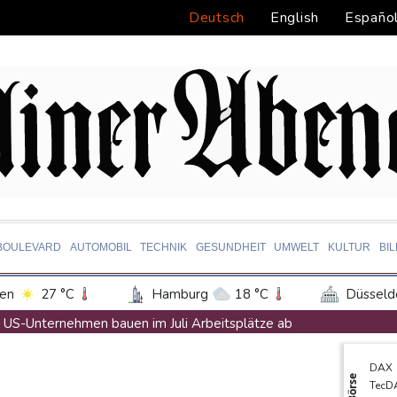
Deutsch
English
Españo
BOULEVARD
AUTOMOBIL
TECHNIK
GESUNDHEIT
UMWELT
KULTUR
BI
en
27 °C
Hamburg
18 °C
Düsseld
Potsdam
21 °C
Leipzig
24 °C
US-Unternehmen bauen im Juli Arbeitsplätze ab
ln
23 °C
Kiel
19 °C
Bremen
2
Saudi-Arabien, Türkei und Pakistan schließen inmitten von Iran
DAX
tgart
28 °C
Dresden
25 °C
Wien
Polizei entdeckt Cannabisplantage mit mehr als 900 Pflanzen in
Börse
TecD