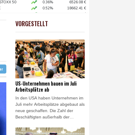
 SUV-Markt
 STOXX 50
0.36%
6526.08
€
X
0.52%
18662.41
€
o zu Merz-Rücktritt
preis
2.15%
4394
$
en
X
0.1%
32462.58
€
VORGESTELLT
USD
0.35%
1.1566
$
zig
ittelt wegen Sabotage
e Wahlkampf-Einmischung an
 KI vorschlagen
ter
US-Unternehmen bauen im Juli
Arbeitsplätze ab
In den USA haben Unternehmen im
Juli mehr Arbeitsplätze abgebaut als
neue geschaffen. Die Zahl der
Beschäftigten außerhalb der
Landwirtschaft sank im
vergangenen Monat um 23.000, wie