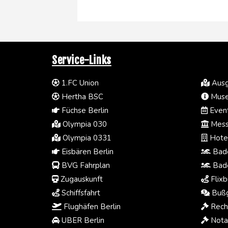
Service-Links
1.FC Union
Ausg
Hertha BSC
Muse
Füchse Berlin
Event
Olympia 030
Mess
Olympia 0331
Hotel
Eisbären Berlin
Bade
BVG Fahrplan
Bade
Zugauskunft
Flixb
Schiffsfahrt
Bußg
Flughäfen Berlin
Rech
UBER Berlin
Notar