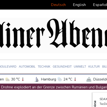
Deutsch
English
Españo
BOULEVARD
AUTOMOBIL
TECHNIK
GESUNDHEIT
UMWELT
KULTUR
BI
en
30 °C
Hamburg
24 °C
Düsseld
Potsdam
25 °C
Leipzig
27 °C
Drohne explodiert an der Grenze zwischen Rumänien und Bulgari
ln
28 °C
Kiel
23 °C
Bremen
2
Lionel Messi trauert um seinen Vater
SDA
tgart
32 °C
Dresden
28 °C
Wien
Absturz von Ultraleichtflugzeug: 72-jähriger Pilot stirbt in Bad
Börse
TecD