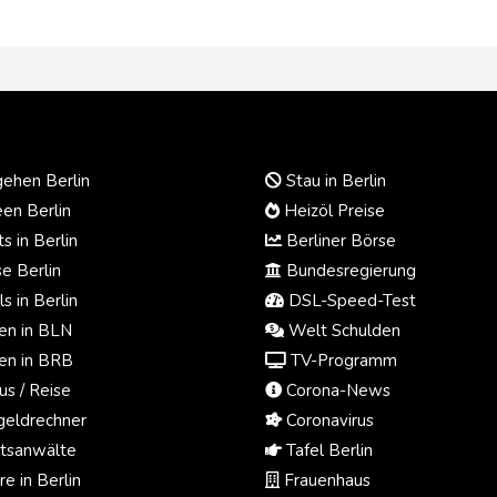
ehen Berlin
Stau in Berlin
en Berlin
Heizöl Preise
s in Berlin
Berliner Börse
e Berlin
Bundesregierung
s in Berlin
DSL-Speed-Test
n in BLN
Welt Schulden
n in BRB
TV-Programm
us / Reise
Corona-News
eldrechner
Coronavirus
tsanwälte
Tafel Berlin
e in Berlin
Frauenhaus