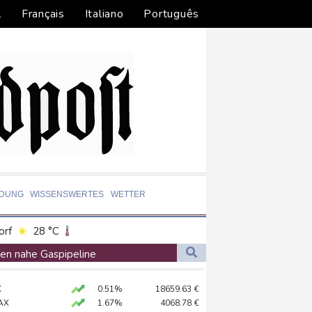
l
Français
Italiano
Português
LDUNG
WISSENSWERTES
WETTER
orf
28 °C
Dortmund
28 °C
en nahe Gaspipeline
6 °C
Flensburg
24 °C
X
0.51%
18659.63
€
31 °C
en-Württemberg
AX
1.67%
4068.78
€