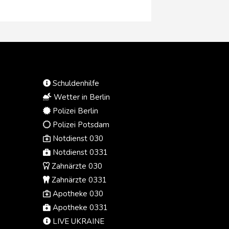
gezeigt. "Eine Härtefallregelung bei
der Abschaffung der 'Rente mit 63'
ist in jedem Fall angezeigt, und
auch über eine Übergangsregelung
wird man reden", sagte Frei den
Funke-Zeitungen vom Samstag.
Mehrere CDU-Ministerpräsidenten
aus Ostdeutschland hatten
Schuldenhilfe
gefordert, am abschlagsfreien
Wetter in Berlin
Renteneintritt nach 45
Beitragsjahren festhalten.
Polizei Berlin
Polizei Potsdam
Notdienst 030
Notdienst 0331
Zahnärzte 030
Zahnärzte 0331
Apotheke 030
Apotheke 0331
LIVE UKRAINE