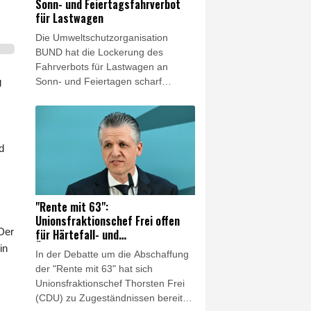
Sonn- und Feiertagsfahrverbot
Research on Energy and Clean Air
für Lastwagen
(CREA).
Die Umweltschutzorganisation
BUND hat die Lockerung des
Fahrverbots für Lastwagen an
g
Sonn- und Feiertagen scharf
kritisiert. Es sei keine Lösung,
wegen des Niedrigwassers in
Flüssen "den Schiffstransport jetzt
durch hunderte oder tausende Lkw-
d
Fahrten zu ersetzen", sagte der
Verbandsvorsitzende Olaf Bandt der
"Rheinischen Post"
(Samstagsausgabe). Dies werde
"Rente mit 63":
"Menschen und Klima" belasten.
Unionsfraktionschef Frei offen
Der
für Härtefall- und
Übergangslösungen
in
In der Debatte um die Abschaffung
der "Rente mit 63" hat sich
Unionsfraktionschef Thorsten Frei
(CDU) zu Zugeständnissen bereit