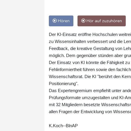
Hören
Hör auf zuzuhören
Der KI-Einsatz eröffne Hochschulen weitre
zu Wissensinhalten verbessert und die Ler
Feedback, die kreative Gestaltung von Lehr
möglich. Dem gegenüber stünden aber grun
Der Einsatz von KI könnte die Fähigkeit 
Fehlinformiertheit führen sowie den fachli
Wissenschaftsrat. Die KI "berührt den Ker
Positionierung".
Das Expertengremium empfiehlt unter ande
Prüfungsformate umzugestalten und KI-Anw
mit 32 Mitgliedern besetzte Wissenschafts
allen Fragen der Entwicklung von Wissens
K.Koch--BlnAP