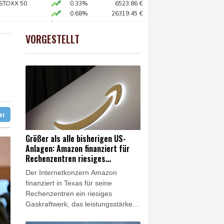
n Winter
 STOXX 50
0.33%
6523.86
€
0.68%
26319.45
€
chtet
X
-0.07%
32407.2
€
 als Staatschef
preis
2.28%
4399.7
$
VORGESTELLT
USD
0.32%
1.1562
$
 mehr
ter
Größer als alle bisherigen US-
Anlagen: Amazon finanziert für
Rechenzentren riesiges
Gaskraftwerk
Der Internetkonzern Amazon
finanziert in Texas für seine
Rechenzentren ein riesiges
Gaskraftwerk, das leistungsstärker
als alle bisherigen Anlagen in den