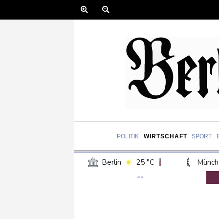
POLITIK
WIRTSCHAFT
SPORT
Berlin
25 °C
Münch
--
Frankfurt am Main
32 °C
Hannover
26 °C
Kö
Rostock
24 °C
Stut