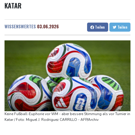
ATAR
Arbeiter stribt in Niedersachsen durch umkippenden Bagger
Rostock
21 °C
Stuttgart
24 °C
Studie: Klimawandel verdoppelt Wahrscheinlichkeit für
Dresden
26 °C
Wien
28 °C
Waldbrände in Kanada
Salzburg
22 °C
WISSENSWERTES
03.06.2026
Teilen
Teilen
Niedersachsen: Splittergranate aus Zweitem Weltkrieg in
Baden-Baden
15 °C
Einfamilienhaus entdeckt
Commerzbank meldet Rekordergebnis - Gespräche mit Unicredit
stehen an
Coup für Köln: Hendrich kehrt in die Bundesliga zurück
Kokain in Lutschern: 68-Jähriger bei Schmuggelversuch in
Düsseldorf ertappt
"Infanti-No Go": Pressestimmen zum Verbleib des FIFA-Chefs
Keine Fußball-Euphorie vor WM - aber bessere Stimmung als vor Turnier in
Katar / Foto: Miguel J. Rodriguez CARRILLO - AFP/Archiv