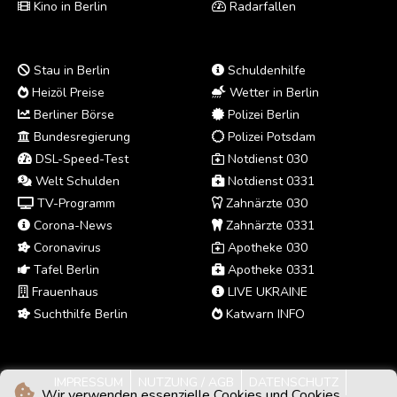
Kino in Berlin
Radarfallen
Stau in Berlin
Schuldenhilfe
Heizöl Preise
Wetter in Berlin
Berliner Börse
Polizei Berlin
Bundesregierung
Polizei Potsdam
DSL-Speed-Test
Notdienst 030
Welt Schulden
Notdienst 0331
TV-Programm
Zahnärzte 030
Corona-News
Zahnärzte 0331
Coronavirus
Apotheke 030
Tafel Berlin
Apotheke 0331
Frauenhaus
LIVE UKRAINE
Suchthilfe Berlin
Katwarn INFO
IMPRESSUM
NUTZUNG / AGB
DATENSCHUTZ
Wir verwenden essenzielle Cookies und Cookies